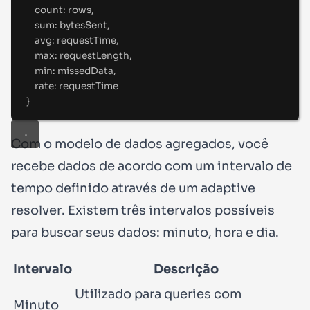
count
:
 rows
,
sum
:
 bytesSent
,
avg
:
 requestTime
,
max
:
 requestLength
,
min
:
 missedData
,
rate
:
 requestTime
}
Com o
modelo de dados agregados
, você
recebe dados de acordo com um intervalo de
tempo definido através de um
adaptive
resolver
. Existem três intervalos possíveis
para buscar seus dados:
minuto
,
hora
e
dia
.
Intervalo
Descrição
Utilizado para queries com
Minuto