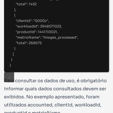
"
total
"
:
1432
},
{
"
clientId
"
:
"
0000z
"
,
"
workloadId
"
:
3948571023
,
"
productId
"
:
1441110021
,
"
metricName
"
:
"
images_processed
"
,
"
total
"
:
268675
}
]
}
}
Para consultar os dados de uso, é obrigatório
informar quais dados consultados devem ser
exibidos. No exemplo apresentado, foram
utilizados
accounted
,
clientId
,
workloadId
,
productId
e
metricName
.