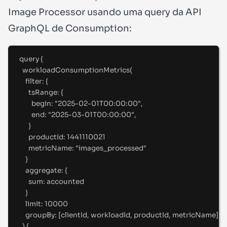
Image Processor usando uma query da API
GraphQL de Consumption:
query
{
workloadConsumptionMetrics(
filter
:
 {
tsRange
:
 {
begin
:
"
2025-02-01T00:00:00
"
,
end
:
"
2025-03-01T00:00:00
"
,
}
productId
:
1441110021
metricName
:
"
images_processed
"
}
aggregate
:
 {
sum
:
 accounted
}
limit
:
10000
groupBy
:
 [
clientId
,
 workloadId
,
 productId
,
 metricName
]
) 
{