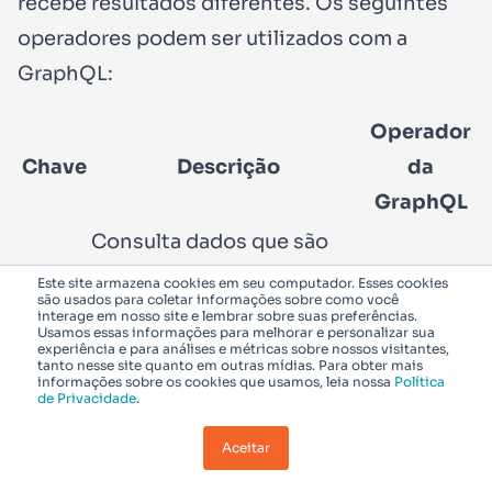
recebe resultados diferentes. Os seguintes
operadores podem ser utilizados com a
GraphQL:
Operador
Chave
Descrição
da
GraphQL
Consulta dados que são
eq
uma combinação
exata
do
Eq
Este site armazena cookies em seu computador. Esses cookies
são usados para coletar informações sobre como você
valor especificado.
interage em nosso site e lembrar sobre suas preferências.
Usamos essas informações para melhorar e personalizar sua
Consulta dados que são
experiência e para análises e métricas sobre nossos visitantes,
tanto nesse site quanto em outras mídias. Para obter mais
informações sobre os cookies que usamos, leia nossa
Política
ne
diferentes
do valor
Ne
de Privacidade
.
especificado.
Aceitar
Consulta dados que são