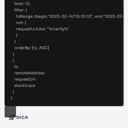
limit
:
10
,
filter
:
 {
tsRange
:
 {
begin
:
"
2023-02-14T10:10:10"
, 
end
:
"
2023-02-15
not
:
 {
requestUriLike
:
"
%/verify%
"
}
}
orderBy
:
 [
ts_ASC
]
)
{
ts
remoteAddress
requestUri
stacktrace
}
}
DICA