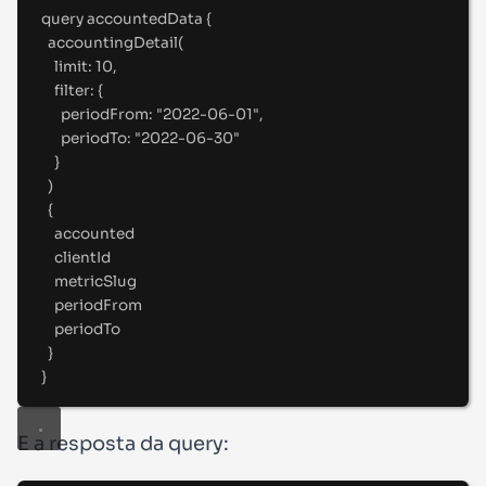
query
accountedData
{
accountingDetail(
limit
:
10
,
filter
:
 {
periodFrom
:
"
2022-06-01
"
,
periodTo
:
"
2022-06-30
"
}
)
{
accounted
clientId
metricSlug
periodFrom
periodTo
}
}
E a resposta da query: