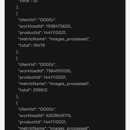
"
total
"
:
32
},
{
"
clientId
"
:
"
0000z
"
,
"
workloadId
"
:
1938475620
,
"
productId
"
:
1441110021
,
"
metricName
"
:
"
images_processed
"
,
"
total
"
:
19478
},
{
"
clientId
"
:
"
0000z
"
,
"
workloadId
"
:
7584931026
,
"
productId
"
:
1441110021
,
"
metricName
"
:
"
images_processed
"
,
"
total
"
:
299612
},
{
"
clientId
"
:
"
0000z
"
,
"
workloadId
"
:
6203849175
,
"
productId
"
:
1441110021
,
"
metricName
"
:
"
images_processed
"
,