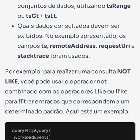
conjuntos de dados, utilizando
tsRange
ou
tsGt
+
tsLt
.
Quais dados consultados devem ser
exibidos. No exemplo apresentado, os
campos
ts
,
remoteAddress
,
requestUri
e
stacktrace
foram usados.
Por exemplo, para realizar uma consulta
NOT
LIKE
, você pode usar o operador
not
combinado com os operadores
Like
ou
Ilike
para filtrar entradas que correspondem a um
determinado padrão. Aqui está um exemplo:
query
HttpQuery
{
workloadEvents(