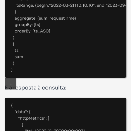
tsRange
:
 {
begin
:
"
2022-03-21T10:10:10"
, 
end
:
"
2023-09-08
}
aggregate
:
 {
sum
:
 requestTime
}
groupBy
:
 [
ts
]
orderBy
:
 [
ts_ASC
]
)
{
ts
sum
}
}
E a resposta à consulta:
{
"
data
"
:
{
"
httpMetrics
"
:
[
{