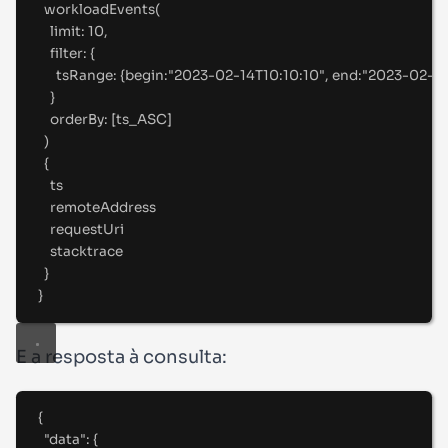
workloadEvents(
limit
:
10
,
filter
:
 {
tsRange
:
 {
begin
:
"
2023-02-14T10:10:10"
, 
end
:
"
2023-02-15
}
orderBy
:
 [
ts_ASC
]
)
{
ts
remoteAddress
requestUri
stacktrace
}
}
E a resposta à consulta:
{
"
data
"
:
{