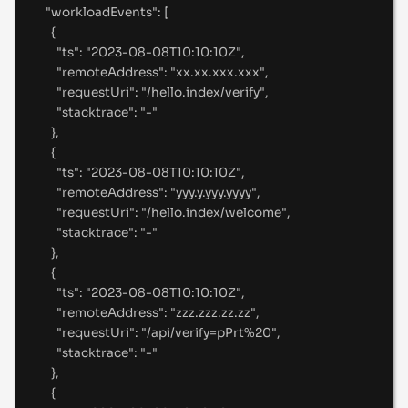
"
workloadEvents
"
:
[
{
"
ts
"
:
"
2023-08-08T10:10:10Z
"
,
"
remoteAddress
"
:
"
xx.xx.xxx.xxx
"
,
"
requestUri
"
:
"
/hello.index/verify
"
,
"
stacktrace
"
:
"
-
"
},
{
"
ts
"
:
"
2023-08-08T10:10:10Z
"
,
"
remoteAddress
"
:
"
yyy.y.yyy.yyyy
"
,
"
requestUri
"
:
"
/hello.index/welcome
"
,
"
stacktrace
"
:
"
-
"
},
{
"
ts
"
:
"
2023-08-08T10:10:10Z
"
,
"
remoteAddress
"
:
"
zzz.zzz.zz.zz
"
,
"
requestUri
"
:
"
/api/verify=pPrt%20
"
,
"
stacktrace
"
:
"
-
"
},
{