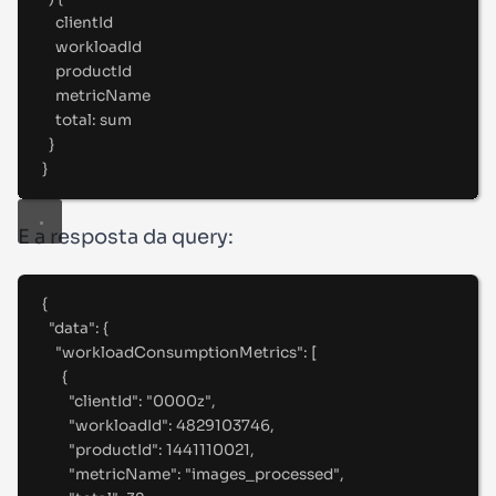
clientId
workloadId
productId
metricName
total
:
 sum
}
}
E a resposta da query:
{
"
data
"
:
{
"
workloadConsumptionMetrics
"
:
[
{
"
clientId
"
:
"
0000z
"
,
"
workloadId
"
:
4829103746
,
"
productId
"
:
1441110021
,
"
metricName
"
:
"
images_processed
"
,