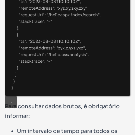
"
ts
"
:
"
2023-08-08T10:10:10Z
"
,
"
remoteAddress
"
:
"
xyz.xy.zxy.zxy
"
,
"
requestUri
"
:
"
/helloaspx.index/search
"
,
"
stacktrace
"
:
"
-
"
},
{
"
ts
"
:
"
2023-08-08T10:10:10Z
"
,
"
remoteAddress
"
:
"
zyx.z.yxz.yxz
"
,
"
requestUri
"
:
"
/hello.css/analysis
"
,
"
stacktrace
"
:
"
-
"
}
]
}
}
Para consultar dados brutos, é
obrigatório
informar:
Um intervalo de tempo para todos os