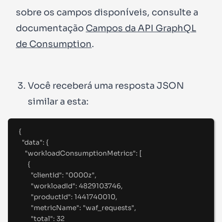
sobre os campos disponíveis, consulte a
documentação
Campos da API GraphQL
de Consumption
.
Você receberá uma resposta JSON
similar a esta:
{
"
data
"
:
{
"
workloadConsumptionMetrics
"
:
[
{
"
clientId
"
:
"
0000z
"
,
"
workloadId
"
:
4829103746
,
"
productId
"
:
1441740010
,
"
metricName
"
:
"
waf_requests
"
,
"
total
"
:
32