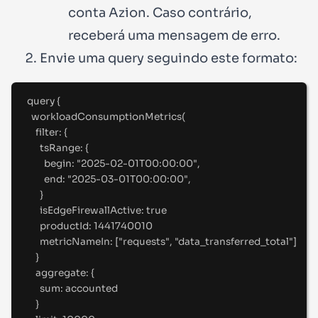
conta Azion. Caso contrário,
receberá uma mensagem de erro.
Envie uma query seguindo este formato:
query
{
workloadConsumptionMetrics(
filter
:
 {
tsRange
:
 {
begin
:
"
2025-02-01T00:00:00
"
,
end
:
"
2025-03-01T00:00:00
"
,
}
isEdgeFirewallActive
:
true
productId
:
1441740010
metricNameIn
:
 [
"
requests"
, 
"
data_transferred_total
"
]
}
aggregate
:
 {
sum
:
 accounted
}