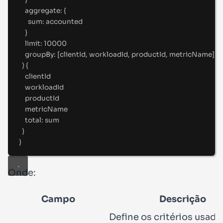
aggregate
:
 {
sum
:
 accounted
}
limit
:
10000
groupBy
:
 [
clientId
,
 workloadId
,
 productId
,
 metricName
]
) 
{
clientId
workloadId
productId
metricName
total
:
 sum
}
}
Onde:
Campo
Descrição
Define os critérios usado