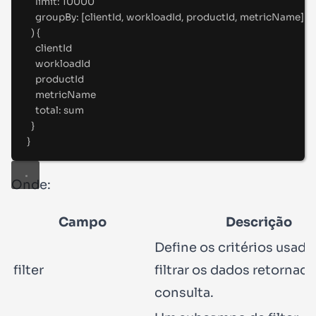
limit
:
10000
groupBy
:
 [
clientId
,
 workloadId
,
 productId
,
 metricName
]
) 
{
clientId
workloadId
productId
metricName
total
:
 sum
}
}
Onde:
Campo
Descrição
Define os critérios usado
filter
filtrar os dados retornad
consulta.