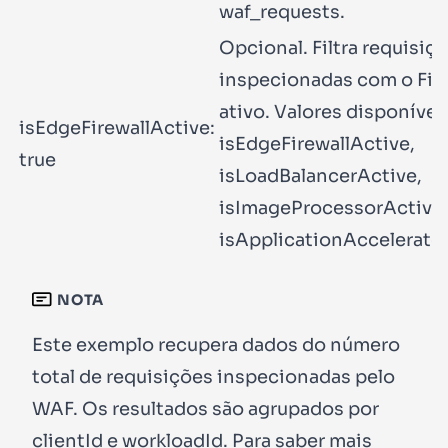
waf_requests
.
Opcional. Filtra requisiç
inspecionadas com o Fire
ativo. Valores disponívei
isEdgeFirewallActive:
isEdgeFirewallActive
,
true
isLoadBalancerActive
,
isImageProcessorActive
isApplicationAccelerato
NOTA
Este exemplo recupera dados do número
total de requisições inspecionadas pelo
WAF. Os resultados são agrupados por
clientId
e
workloadId
. Para saber mais