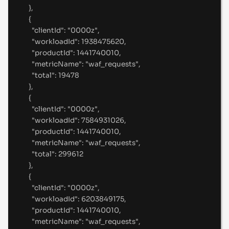
},
{
"
clientId
"
:
"
0000z
"
,
"
workloadId
"
:
1938475620
,
"
productId
"
:
1441740010
,
"
metricName
"
:
"
waf_requests
"
,
"
total
"
:
19478
},
{
"
clientId
"
:
"
0000z
"
,
"
workloadId
"
:
7584931026
,
"
productId
"
:
1441740010
,
"
metricName
"
:
"
waf_requests
"
,
"
total
"
:
299612
},
{
"
clientId
"
:
"
0000z
"
,
"
workloadId
"
:
6203849175
,
"
productId
"
:
1441740010
,
"
metricName
"
:
"
waf_requests
"
,