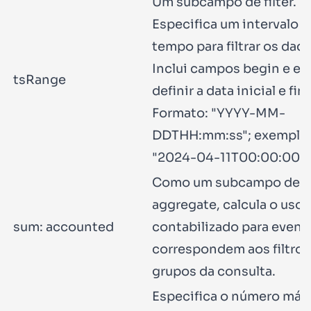
Um subcampo de
filter
.
Especifica um intervalo d
tempo para filtrar os dad
Inclui campos
begin
e
en
tsRange
definir a data inicial e fina
Formato:
"YYYY-MM-
DDTHH:mm:ss"
; exemplo
"2024-04-11T00:00:00"
.
Como um subcampo de
aggregate
, calcula o uso 
sum: accounted
contabilizado para event
correspondem aos filtros
grupos da consulta.
Especifica o número máx