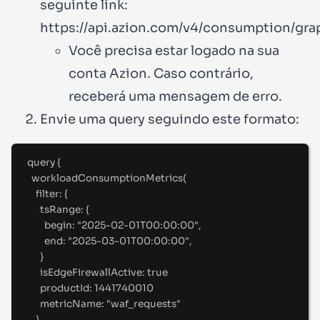
seguinte link:
https://api.azion.com/v4/consumption/gra
Você precisa estar logado na sua
conta Azion. Caso contrário,
receberá uma mensagem de erro.
Envie uma query seguindo este formato:
query
{
workloadConsumptionMetrics(
filter
:
 {
tsRange
:
 {
begin
:
"
2025-02-01T00:00:00
"
,
end
:
"
2025-03-01T00:00:00
"
,
}
isEdgeFirewallActive
:
true
productId
:
1441740010
metricName
:
"
waf_requests
"
}