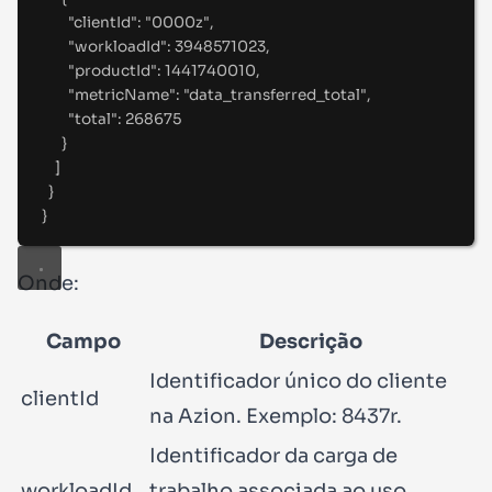
"
clientId
"
:
"
0000z
"
,
"
workloadId
"
:
3948571023
,
"
productId
"
:
1441740010
,
"
metricName
"
:
"
data_transferred_total
"
,
"
total
"
:
268675
}
]
}
}
Onde:
Campo
Descrição
Identificador único do cliente
clientId
na Azion. Exemplo:
8437r
.
Identificador da carga de
workloadId
trabalho associada ao uso.