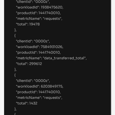
"
clientId
"
:
"
0000z
"
,
"
workloadId
"
:
1938475620
,
"
productId
"
:
1441740010
,
"
metricName
"
:
"
requests
"
,
"
total
"
:
19478
},
{
"
clientId
"
:
"
0000z
"
,
"
workloadId
"
:
7584931026
,
"
productId
"
:
1441740010
,
"
metricName
"
:
"
data_transferred_total
"
,
"
total
"
:
299612
},
{
"
clientId
"
:
"
0000z
"
,
"
workloadId
"
:
6203849175
,
"
productId
"
:
1441740010
,
"
metricName
"
:
"
requests
"
,
"
total
"
:
1432
},
{