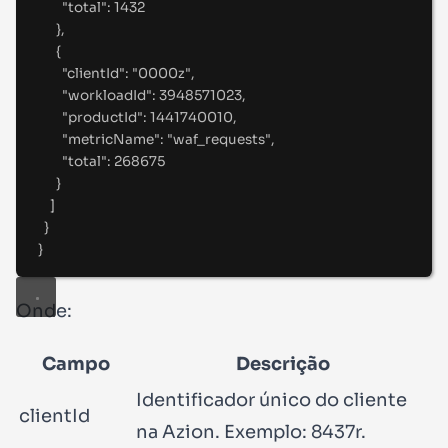
"
total
"
:
1432
},
{
"
clientId
"
:
"
0000z
"
,
"
workloadId
"
:
3948571023
,
"
productId
"
:
1441740010
,
"
metricName
"
:
"
waf_requests
"
,
"
total
"
:
268675
}
]
}
}
Onde:
Campo
Descrição
Identificador único do cliente
clientId
na Azion. Exemplo:
8437r
.