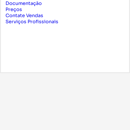
Documentação
Preços
Contate Vendas
Serviços Profissionais
Português
System
© Azion Technologies ou suas afiliadas. Todos os
direitos reservados.