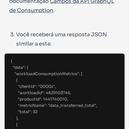
documentação
Campos da API GraphQL
de Consumption
.
Você receberá uma resposta JSON
similar a esta:
{
"
data
"
:
{
"
workloadConsumptionMetrics
"
:
[
{
"
clientId
"
:
"
0000z
"
,
"
workloadId
"
:
4829103746
,
"
productId
"
:
1441740010
,
"
metricName
"
:
"
data_transferred_total
"
,
"
total
"
:
32
},
{