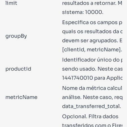
limit
resultados a retornar. M
sistema:
10000
.
Especifica os campos pe
quais os resultados da c
groupBy
devem ser agrupados. Ex
[clientId, metricName]
.
Identificador único do p
productId
sendo usado. Neste caso
1441740010
para Applica
Nome da métrica calcula
metricName
análise. Neste caso,
requ
data_transferred_total
.
Opcional. Filtra dados
transferidos com o Firewa