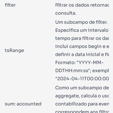
filter
filtrar os dados retornad
consulta.
Um subcampo de
filter
.
Especifica um intervalo d
tempo para filtrar os dad
Inclui campos
begin
e
en
tsRange
definir a data inicial e fina
Formato:
"YYYY-MM-
DDTHH:mm:ss"
; exemplo
"2024-04-11T00:00:00"
.
Como um subcampo de
aggregate
, calcula o uso 
sum: accounted
contabilizado para event
correspondem aos filtros