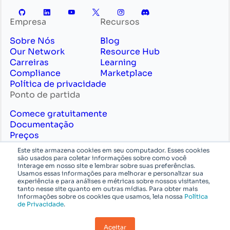
Empresa
Recursos
Sobre Nós
Blog
Our Network
Resource Hub
Carreiras
Learning
Compliance
Marketplace
Política de privacidade
Ponto de partida
Comece gratuitamente
Documentação
Preços
Contate Vendas
Este site armazena cookies em seu computador. Esses cookies
Serviços Profissionais
são usados para coletar informações sobre como você
interage em nosso site e lembrar sobre suas preferências.
Português
System
Usamos essas informações para melhorar e personalizar sua
experiência e para análises e métricas sobre nossos visitantes,
tanto nesse site quanto em outras mídias. Para obter mais
© Azion Technologies ou suas afiliadas. Todos os
informações sobre os cookies que usamos, leia nossa
Política
de Privacidade
.
direitos reservados.
Aceitar