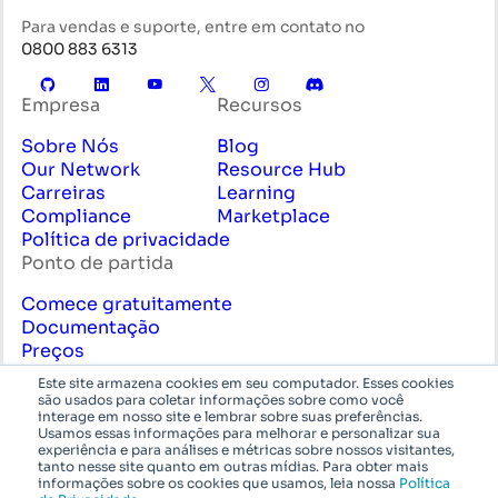
Para vendas e suporte, entre em contato no
0800 883 6313
Empresa
Recursos
Sobre Nós
Blog
Our Network
Resource Hub
Carreiras
Learning
Compliance
Marketplace
Política de privacidade
Ponto de partida
Comece gratuitamente
Documentação
Preços
Contate Vendas
Este site armazena cookies em seu computador. Esses cookies
Serviços Profissionais
são usados para coletar informações sobre como você
interage em nosso site e lembrar sobre suas preferências.
Português
System
Usamos essas informações para melhorar e personalizar sua
experiência e para análises e métricas sobre nossos visitantes,
tanto nesse site quanto em outras mídias. Para obter mais
© Azion Technologies ou suas afiliadas. Todos os
informações sobre os cookies que usamos, leia nossa
Política