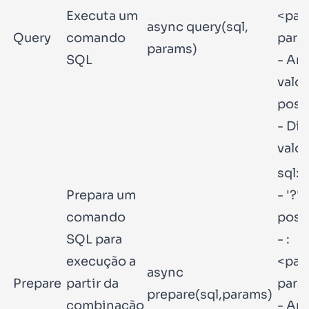
Executa um
<par
async query(sql,
Query
comando
para
params)
SQL
- Arr
valo
posi
- Dic
valo
sql: 
Prepara um
- '?'
comando
posi
SQL para
- :
execução a
<par
async
Prepare
partir da
para
prepare(sql,params)
combinação
- Arr