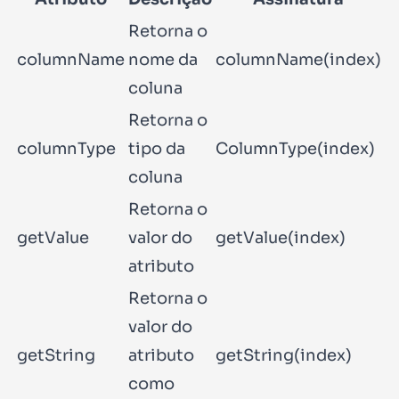
Retorna o
columnName
nome da
columnName(index)
i
coluna
Retorna o
columnType
tipo da
ColumnType(index)
i
coluna
Retorna o
getValue
valor do
getValue(index)
i
atributo
Retorna o
valor do
getString
atributo
getString(index)
i
como