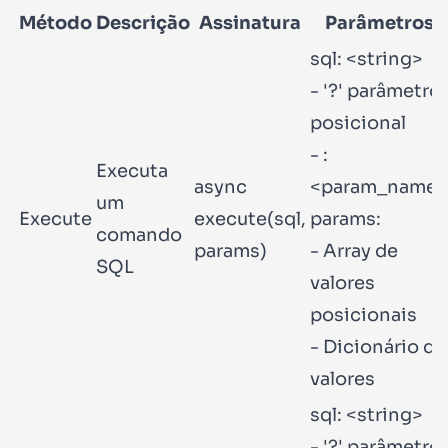
Método
Descrição
Assinatura
Parâmetros
sql: <string>
- '?' parâmetro
posicional
- :
Executa
async
<param_name>
um
Execute
execute(sql,
params:
comando
params)
- Array de
SQL
valores
posicionais
- Dicionário de
valores
sql: <string>
- '?' parâmetro