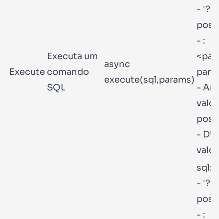
- '?'
posi
- :
Executa um
<par
async
Execute
comando
para
execute(sql,params)
SQL
- Arr
valo
posi
- Dic
valo
sql: 
- '?'
posi
- :