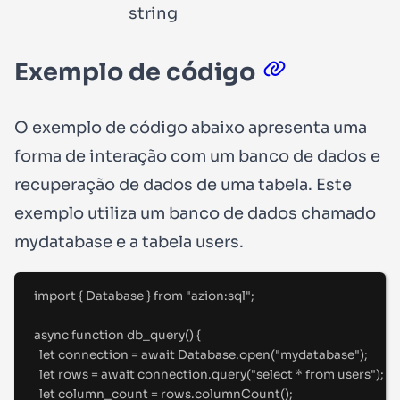
string
Exemplo de código
O exemplo de código abaixo apresenta uma
forma de interação com um banco de dados e
recuperação de dados de uma tabela. Este
exemplo utiliza um banco de dados chamado
mydatabase
e a tabela
users
.
import
{
Database
}
from
"
azion:sql
"
;
async
function
db_query
()
{
let
 connection 
=
await
 Database
.
open
(
"
mydatabase
"
)
;
let
 rows 
=
await
 connection
.
query
(
"
select * from users
"
)
;
let
 column_count 
=
 rows
.
columnCount
()
;