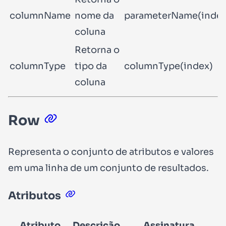
columnName
nome da
parameterName(index
coluna
Retorna o
columnType
tipo da
columnType(index)
coluna
Row
Representa o conjunto de atributos e valores
em uma linha de um conjunto de resultados.
Atributos
Atributo
Descrição
Assinatura
P