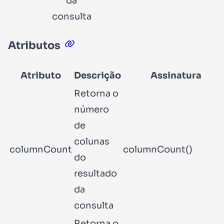
da
consulta
Atributos
Atributo
Descrição
Assinatura
Retorna o
número
de
colunas
columnCount
columnCount()
do
resultado
da
consulta
Retorna o