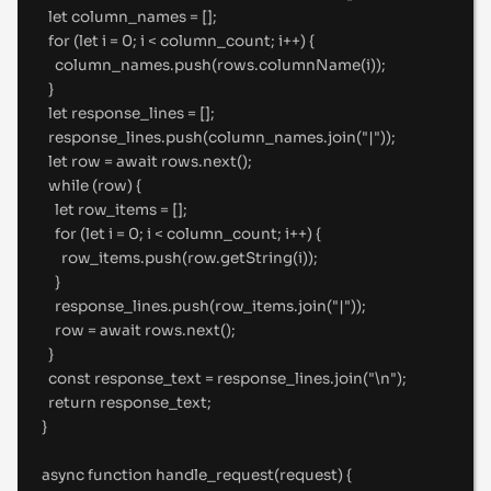
let
 column_names 
=
 []
;
for
 (
let
 i 
=
0
;
 i 
<
 column_count
;
 i
++
) 
{
column_names
.
push
(rows
.
columnName
(i))
;
}
let
 response_lines 
=
 []
;
response_lines
.
push
(column_names
.
join
(
"
|
"
))
;
let
 row 
=
await
 rows
.
next
()
;
while
 (row) 
{
let
 row_items 
=
 []
;
for
 (
let
 i 
=
0
;
 i 
<
 column_count
;
 i
++
) 
{
row_items
.
push
(row
.
getString
(i))
;
}
response_lines
.
push
(row_items
.
join
(
"
|
"
))
;
row 
=
await
 rows
.
next
()
;
}
const
 response_text 
=
 response_lines
.
join
(
"
\n
"
)
;
return
 response_text
;
}
async
function
handle_request
(
request
)
{