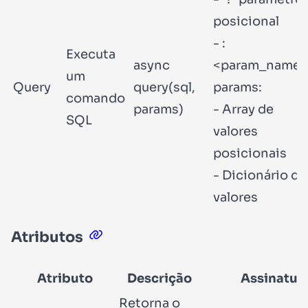
posicional
- :
Executa
async
<param_name>
um
Query
query(sql,
params:
comando
params)
- Array de
SQL
valores
posicionais
- Dicionário de
valores
Atributos
Atributo
Descrição
Assinatur
Retorna o