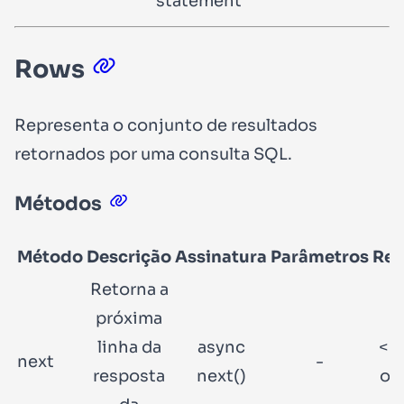
statement
Rows
Representa o conjunto de resultados
retornados por uma consulta SQL.
Métodos
Método
Descrição
Assinatura
Parâmetros
Ret
Retorna a
próxima
linha da
async
<R
next
-
resposta
next()
ou