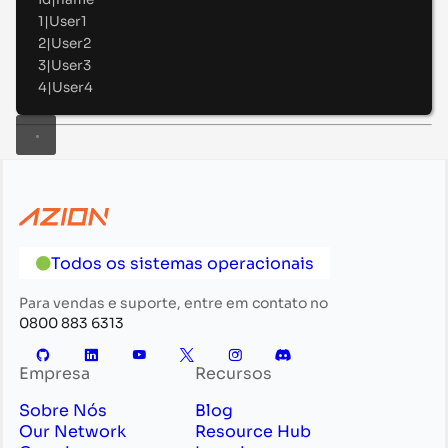
1|User1
2|User2
3|User3
4|User4
Todos os sistemas operacionais
Para vendas e suporte, entre em contato no
0800 883 6313
Empresa
Recursos
Sobre Nós
Blog
Our Network
Resource Hub