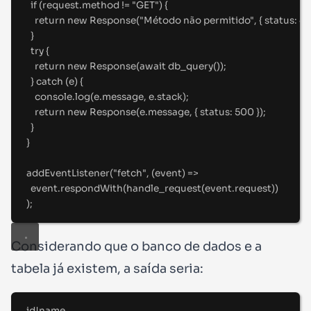
if
 (request
.
method 
!=
"
GET
"
) 
{
return
new
Response
(
"
Método não permitido
"
,
{
status
:
4
}
try
{
return
new
Response
(
await
db_query
())
;
}
catch
 (e) 
{
console
.
log
(e
.
message
,
 e
.
stack)
;
return
new
Response
(e
.
message
,
{
status
:
500
}
)
;
}
}
addEventListener
(
"
fetch
"
,
(
event
)
=>
event
.
respondWith
(
handle_request
(event
.
request))
)
;
Considerando que o banco de dados e a
tabela já existem, a saída seria:
id|name