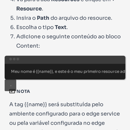
Resource
.
Insira o
Path
do arquivo do resource.
Escolha o tipo
Text
.
Adicione o seguinte conteúdo ao bloco
Content
:
Terminal window
Meu
nome
é
{{name}},
e
este
é
o
meu
primeiro
resource
adic
NOTA
A tag
{{name}}
será substituída pelo
ambiente configurado para o edge service
ou pela variável configurada no edge