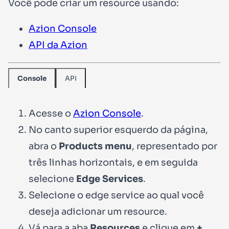
Você pode criar um resource usando:
Azion Console
API da Azion
API
Console
Acesse o
Azion Console
.
No canto superior esquerdo da página,
abra o
Products menu
, representado por
três linhas horizontais, e em seguida
selecione
Edge Services
.
Selecione o edge service ao qual você
deseja adicionar um resource.
Vá para a aba
Resources
e clique em
+