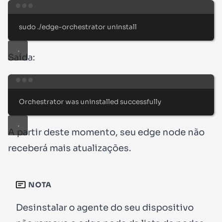
Terminal window
sudo
./edge-orchestrator
uninstall
Saída:
Terminal window
Orchestrator
was
uninstalled
successfully
A partir deste momento, seu edge node não
receberá mais atualizações.
NOTA
Desinstalar o agente do seu dispositivo