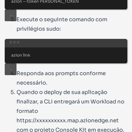
azion
--token
PERSONAL_TOKEN
Execute o seguinte comando com
privilégios
sudo
:
Terminal window
azion
link
Responda aos prompts conforme
necessário.
Quando o deploy de sua aplicação
finalizar, a CLI entregará um Workload no
formato
https://xxxxxxxxxx.map.azionedge.net
com o projeto Console Kit em execução.