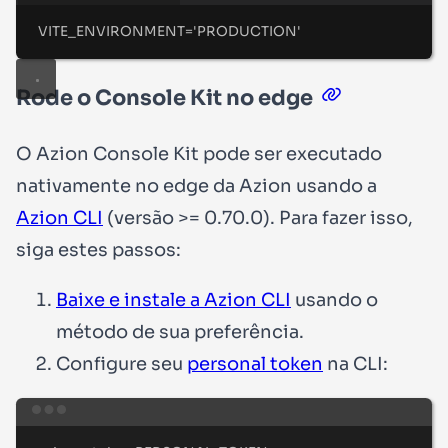
VITE_ENVIRONMENT='PRODUCTION'
Rode o Console Kit no edge
O Azion Console Kit pode ser executado
nativamente no edge da Azion usando a
Azion CLI
(versão >= 0.70.0). Para fazer isso,
siga estes passos:
Baixe e instale a Azion CLI
usando o
método de sua preferência.
Configure seu
personal token
na CLI:
Terminal window