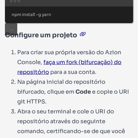
Terminal window
npm
install
-g
yarn
Configure um projeto
Para criar sua própria versão do Azion
Console,
faça um fork (bifurcação) do
repositório
para a sua conta.
Na página inicial do repositório
bifurcado, clique em
Code
e copie o URI
git HTTPS.
Abra o seu terminal e cole o URI do
repositório através do seguinte
comando, certificando-se de que você