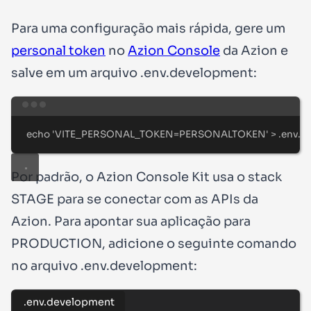
Para uma configuração mais rápida, gere um
personal token
no
Azion Console
da Azion e
salve em um arquivo
.env.development
:
Terminal window
echo
'
VITE_PERSONAL_TOKEN=PERSONALTOKEN
'
>
.env.d
Por padrão, o Azion Console Kit usa o stack
STAGE
para se conectar com as APIs da
Azion. Para apontar sua aplicação para
PRODUCTION
, adicione o seguinte comando
no arquivo
.env.development
:
.env.development