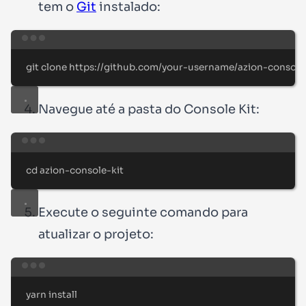
tem o
Git
instalado:
Terminal window
git
clone
https://github.com/your-username/azion-console-
Navegue até a pasta do Console Kit:
Terminal window
cd
azion-console-kit
Execute o seguinte comando para
atualizar o projeto:
Terminal window
yarn
install