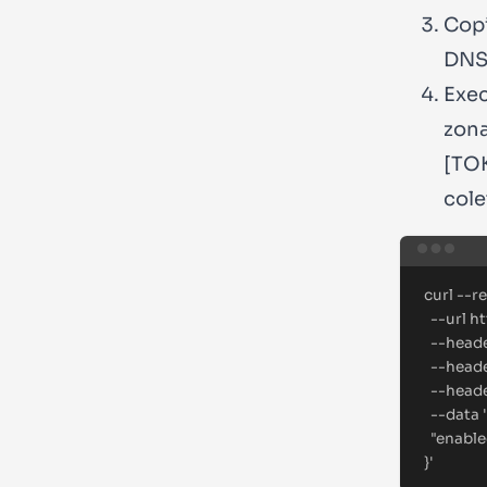
Copi
DNS
Exec
zona
[TO
cole
curl
--r
--url
ht
--head
--head
--head
--data
'
"enable
}
'