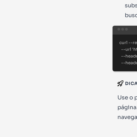
sub
bus
curl
--r
--url
'
h
--head
--head
DIC
Use o 
página.
navega