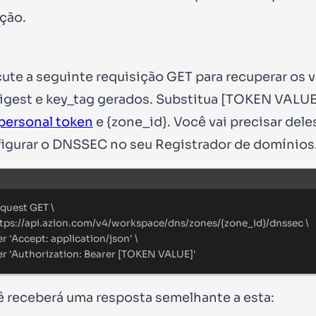
ição.
ute a seguinte requisição
GET
para recuperar os v
igest
e
key_tag
gerados. Substitua
[TOKEN VALUE
personal token
e
{zone_id}
. Você vai precisar dele
igurar o DNSSEC no seu Registrador de domínios
Terminal window
equest
GET
\
tps://api.azion.com/v4/workspace/dns/zones/{zone_id}/dnssec
\
er
'
Accept: application/json
'
\
er
'
Authorization: Bearer [TOKEN VALUE]
'
 receberá uma resposta semelhante a esta: