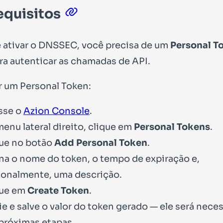
equisitos
 ativar o DNSSEC, você precisa de um
Personal T
ra autenticar as chamadas de API.
ar um Personal Token:
sse o
Azion Console
.
enu lateral direito, clique em
Personal Tokens
.
ue no botão
Add Personal Token
.
na o nome do token, o tempo de expiração e,
onalmente, uma descrição.
que em
Create Token
.
e e salve o valor do token gerado — ele será nece
próximas etapas.