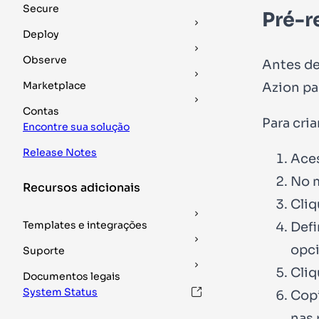
Secure
Pré-r
Deploy
Observe
Antes de
Marketplace
Azion pa
Contas
Para cri
Encontre sua solução
Release Notes
Ace
No m
Recursos adicionais
Cliq
Templates e integrações
Defi
opci
Suporte
Cli
Documentos legais
System Status
Copi
nas 