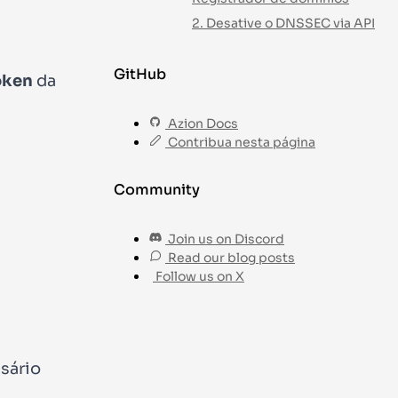
2. Desative o DNSSEC via API
GitHub
oken
da
Azion Docs
Contribua nesta página
Community
Join us on Discord
Read our blog posts
Follow us on X
ssário