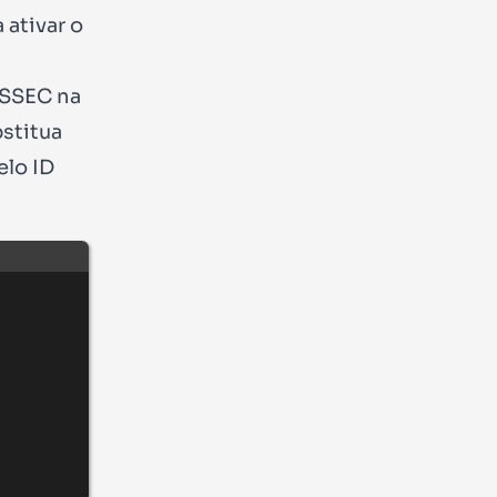
 ativar o
NSSEC na
bstitua
elo ID