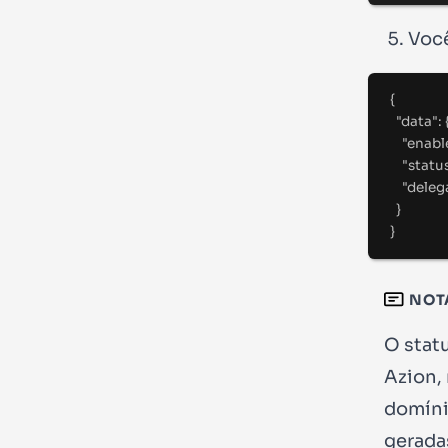
Você
{
"
data
"
:
"
enabl
"
statu
"
deleg
}
}
NOT
O stat
Azion,
domíni
gerada