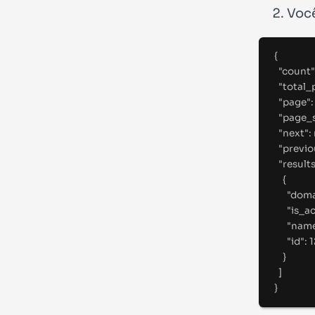
Você
{
"
count
"
"
total_
"
page
"
:
"
page_s
"
next
"
:
"
previo
"
result
{
"
doma
"
is_ac
"
nam
"
id
"
:
1
}
]
}