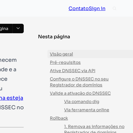
Contato
Sign in
gina
Nesta página
Visão geral
necem
Pré-requisitos
ade e a
Ative DNSSEC via API
ece
Configure o DNSSEC no seu
Registrador de domínios
u
Valide a ativação do DNSSEC
na esteja
Via comando dig
DNSSEC no
Via ferramenta online
Rollback
1. Remova as informações no
Registrador de domínios