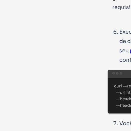
requis
Exec
de
d
seu
conf
curl
--r
--url
ht
--head
--head
Você