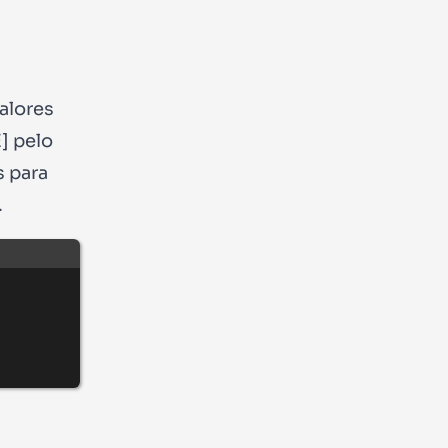
alores
]
pelo
s para
.