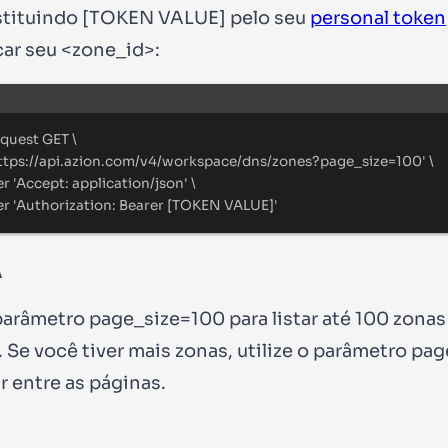
stituindo
[TOKEN VALUE]
pelo seu
personal token
car seu
<zone_id>
:
Terminal window
equest
GET
\
ttps://api.azion.com/v4/workspace/dns/zones?page_size=100
'
\
er
'
Accept: application/json
'
\
er
'
Authorization: Bearer [TOKEN VALUE]
'
A
parâmetro
page_size=100
para listar até 100 zonas
 Se você tiver mais zonas, utilize o parâmetro
pag
r entre as páginas.