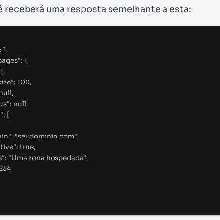
 receberá uma resposta semelhante a esta:
:
1
,
pages
"
:
1
,
1
,
ize
"
:
100
,
null
,
us
"
:
null
,
s
"
:
[
in
"
:
"
seudominio.com
"
,
tive
"
:
true
,
e
"
:
"
Uma zona hospedada
"
,
234