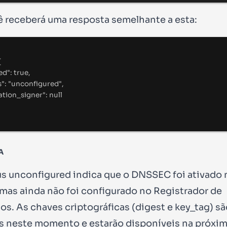
 receberá uma resposta semelhante a esta:
{
ed
"
:
true
,
s
"
:
"
unconfigured
"
,
ation_signer
"
:
null
A
us
unconfigured
indica que o DNSSEC foi ativado 
 mas ainda não foi configurado no Registrador de
os. As chaves criptográficas (
digest
e
key_tag
) s
s neste momento e estarão disponíveis na próxi