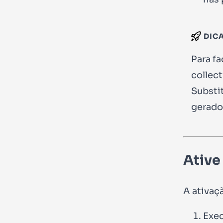
DIC
Para fa
collec
Substit
gerado
Ative
A ativaç
Exec