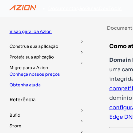
Documentação
Guias
DevTools
Document
Visão geral da Azion
Como at
Construa sua aplicação
Proteja sua aplicação
Domain 
Migre para a Azion
uma cama
Conheça nossos preços
integrid
Obtenha ajuda
compati
domínio 
Referência
configur
Build
Edge DN
Store