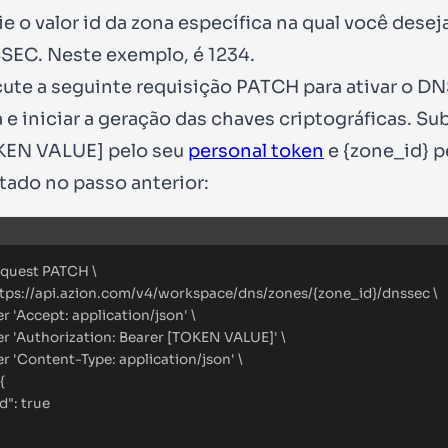
e o valor
id
da zona específica na qual você deseja
SEC. Neste exemplo, é
1234
.
ute a seguinte requisição
PATCH
para ativar o D
 e iniciar a geração das chaves criptográficas. Su
KEN VALUE]
pelo seu
personal token
e
{zone_id}
p
tado no passo anterior:
Terminal window
equest
PATCH
\
tps://api.azion.com/v4/workspace/dns/zones/{zone_id}/dnssec
\
er
'
Accept: application/json
'
\
er
'
Authorization: Bearer [TOKEN VALUE]
'
\
er
'
Content-Type: application/json
'
\
{
d": true