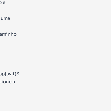
o e
e uma
 caminho
bp|avif)$
cione a