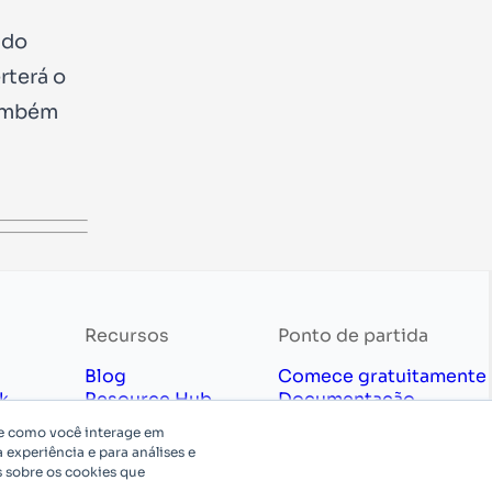
 do
rterá o
também
Recursos
Ponto de partida
Blog
Comece gratuitamente
k
Resource Hub
Documentação
Learning
Preços
re como você interage em
Marketplace
Contate Vendas
 experiência e para análises e
privacidade
Serviços Profissionais
s sobre os cookies que