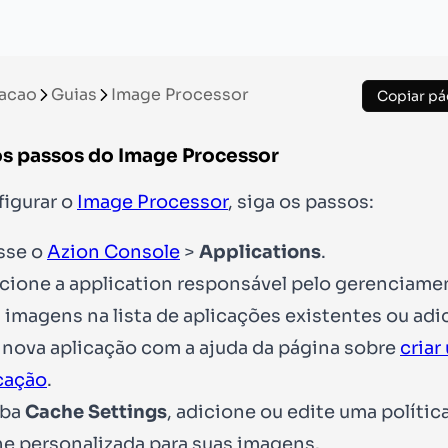
acao
Guias
Image Processor
Copiar pá
os passos do Image Processor
figurar o
Image Processor
, siga os passos:
sse o
Azion Console
>
Applications
.
cione a application responsável pelo gerenciame
 imagens na lista de aplicações existentes ou adi
nova aplicação com a ajuda da página sobre
criar
cação
.
aba
Cache Settings
, adicione ou edite uma polític
e personalizada para suas imagens.