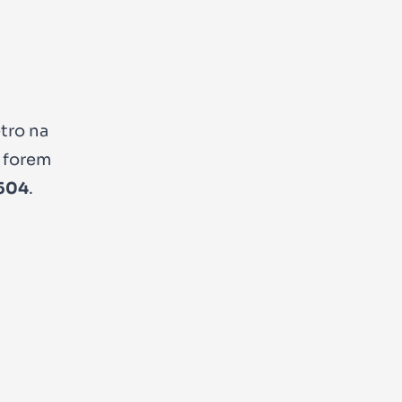
tro na
s forem
504
.