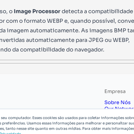
so, o
Image Processor
detecta a compatibilidade
r com o formato WEBP e, quando possível, conve
 da imagem automaticamente. As imagens BMP 
nvertidas automaticamente para JPEG ou WEBP,
do da compatibilidade do navegador.
Empresa
Sobre Nós
Our Networ
Carreiras
3
m seu computador. Esses cookies são usados para coletar informações sob
Compliance
s preferências. Usamos essas informações para melhorar e personalizar sua
Política de 
tes, tanto nesse site quanto em outras mídias. Para obter mais informaçõe
 Privacidade
.