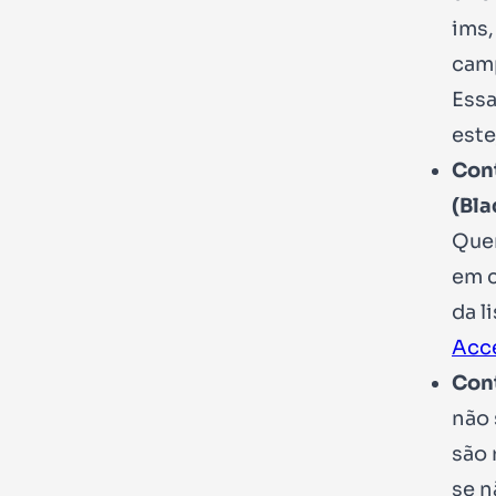
ims
camp
Essa
este
Cont
(Bla
Quer
em c
da l
Acce
Cont
não 
são 
se n