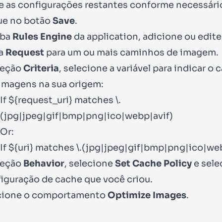
e as configurações restantes conforme necessári
ue no botão
Save
.
aba
Rules Engine
da application, adicione ou edit
ra
Request
para um ou mais caminhos de imagem.
seção
Criteria
, selecione a variável para indicar o
imagens na sua origem:
If
${request_uri}
matches
\.
(jpg|jpeg|gif|bmp|png|ico|webp|avif)
Or:
If
${uri}
matches
\.(jpg|jpeg|gif|bmp|png|ico|we
seção
Behavior
, selecione
Set Cache Policy
e sele
iguração de cache que você criou.
cione o comportamento
Optimize Images
.