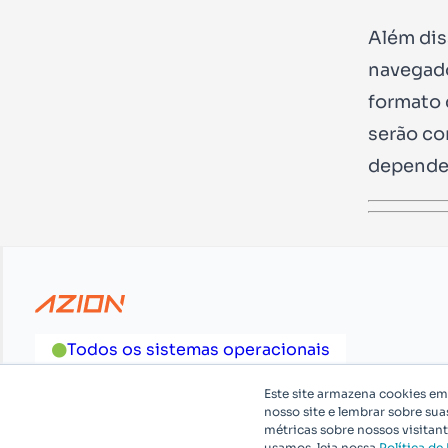
Além dis
navegado
formato
serão co
dependen
Todos os sistemas operacionais
Para vendas e suporte, entre em contato no
0800 883 631
Este site armazena cookies e
nosso site e lembrar sobre sua
métricas sobre nossos visitan
usamos, leia nossa
Política de