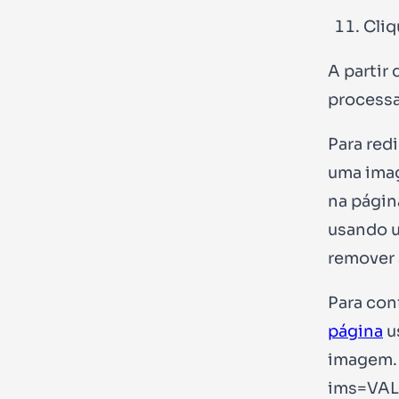
Cliq
A partir
process
Para redi
uma imag
na pági
usando 
remover 
Para con
página
u
imagem. 
ims=VA