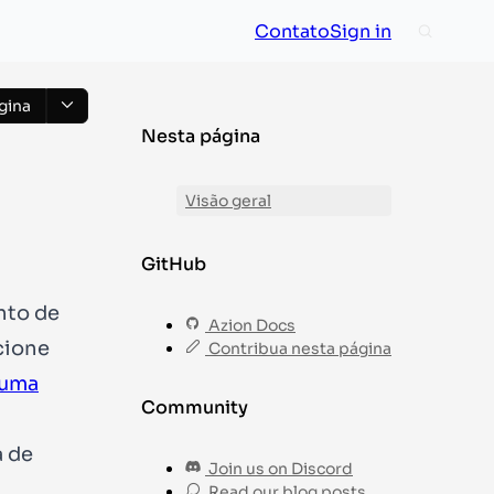
Contato
Sign in
gina
Nesta página
Visão geral
GitHub
nto de
Azion Docs
cione
Contribua nesta página
 uma
Community
a de
Join us on Discord
Read our blog posts