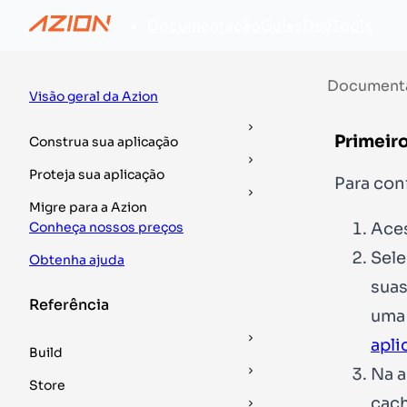
Documentação
Guias
DevTools
Document
Visão geral da Azion
Primeir
Construa sua aplicação
Proteja sua aplicação
Para con
Migre para a Azion
Ace
Conheça nossos preços
Sele
Obtenha ajuda
suas
Referência
uma 
apli
Build
Na 
Store
cach