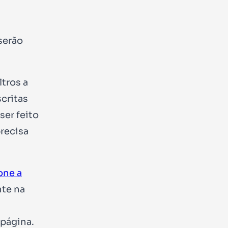
serão
ltros a
critas
ser feito
precisa
one a
te na
 página.