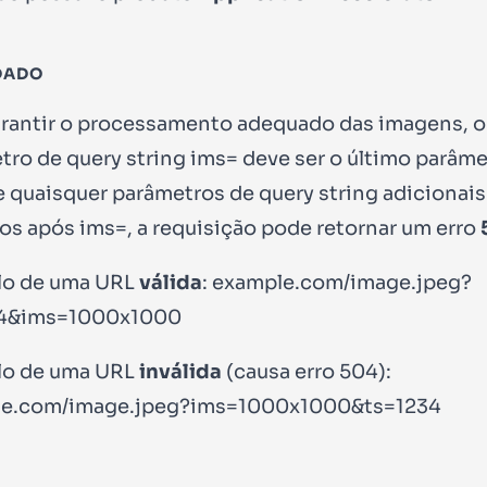
DADO
arantir o processamento adequado das imagens, o
tro de query string
ims=
deve ser o último parâme
e quaisquer parâmetros de query string adicionai
dos após
ims=
, a requisição pode retornar um erro
o de uma URL
válida
:
example.com/image.jpeg?
34&ims=1000x1000
o de uma URL
inválida
(causa erro 504):
le.com/image.jpeg?ims=1000x1000&ts=1234