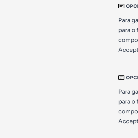
OPC
Para g
para o
compo
Accept
OPC
Para g
para o
compo
Accept