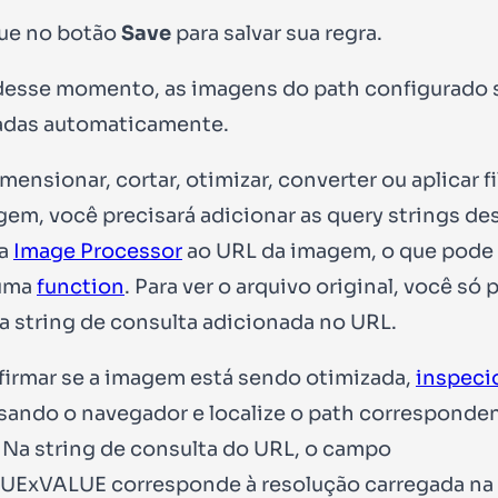
ue no botão
Save
para salvar sua regra.
 desse momento, as imagens do
path
configurado 
adas automaticamente.
mensionar, cortar, otimizar, converter ou aplicar fi
em, você precisará adicionar as query strings des
na
Image Processor
ao URL da imagem, o que pode 
uma
function
. Para ver o arquivo original, você só 
a string de consulta adicionada no URL.
firmar se a imagem está sendo otimizada,
inspeci
sando o navegador e localize o
path
corresponden
Na string de consulta do URL, o campo
LUExVALUE
corresponde à resolução carregada na