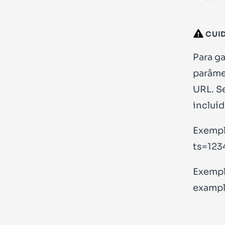
CUI
Para g
parâme
URL. S
incluí
Exempl
ts=12
Exempl
examp