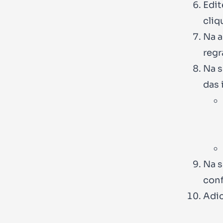
Edit
cliq
Na 
reg
Na 
das 
Na 
conf
Adi