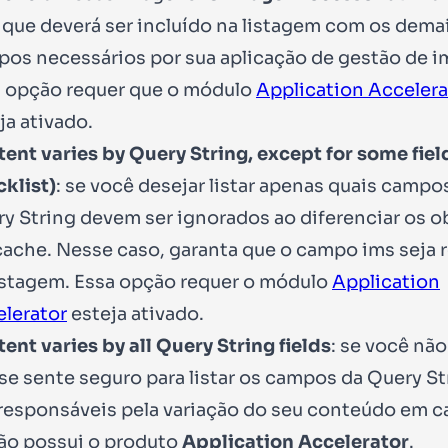
, que deverá ser incluído na listagem com os dema
os necessários por sua aplicação de gestão de 
 opção requer que o módulo
Application Accelera
ja ativado.
ent varies by Query String, except for some fiel
cklist)
: se você desejar listar apenas quais campo
y String devem ser ignorados ao diferenciar os o
ache. Nesse caso, garanta que o campo
ims
seja 
istagem. Essa opção requer o módulo
Application
lerator
esteja ativado.
ent varies by all Query String fields
: se você nã
se sente seguro para listar os campos da Query St
responsáveis pela variação do seu conteúdo em c
ão possui o produto
Application Accelerator
.