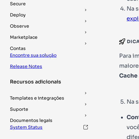
Secure
Na 
Deploy
expi
Observe
Marketplace
DIC
Contas
Para i
Encontre sua solução
maiore
Release Notes
Cache 
Recursos adicionais
Templates e integrações
Na 
Suporte
Cont
Documentos legais
você
System Status
dife