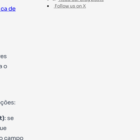
Follow us on X
ica de
res
a o
.
pções:
t)
: se
que
 o campo