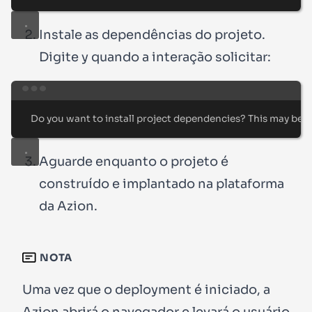
Instale as dependências do projeto.
Digite
y
quando a interação solicitar:
Terminal window
Do
you
want
to
install
project
dependencies?
This
may
be
r
Aguarde enquanto o projeto é
construído e implantado na plataforma
da Azion.
NOTA
Uma vez que o deployment é iniciado, a
Azion abrirá o navegador e levará o usuário