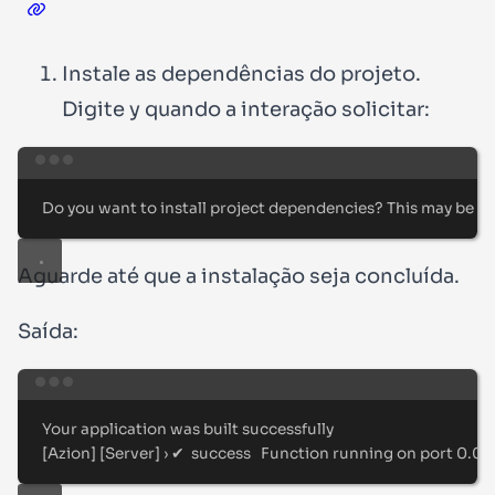
Instale as dependências do projeto.
Digite
y
quando a interação solicitar:
Terminal window
Do
you
want
to
install
project
dependencies?
This
may
be
re
Aguarde até que a instalação seja concluída.
Saída:
Terminal window
Your
application
was
built
successfully
[
Azion
]
[
Server
]
 › ✔  success   Function running on port 0.0.0