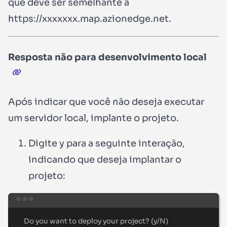
que deve ser semelhante a
https://xxxxxxx.map.azionedge.net
.
Resposta
não
para desenvolvimento local
Após indicar que você não deseja executar
um servidor local, implante o projeto.
Digite
y
para a seguinte interação,
indicando que deseja implantar o
projeto:
Terminal window
Do
you
want
to
deploy
your
project?
 (y/N)