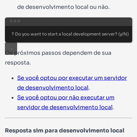
de desenvolvimento local ou não.
Terminal window
?
 Do you want to start a 
local
 development server
?
 (
y/N
)
Os próximos passos dependem de sua
resposta.
Se você optou por executar um servidor
de desenvolvimento local
.
Se você optou por não executar um
servidor de desenvolvimento local
.
Resposta
sim
para desenvolvimento local