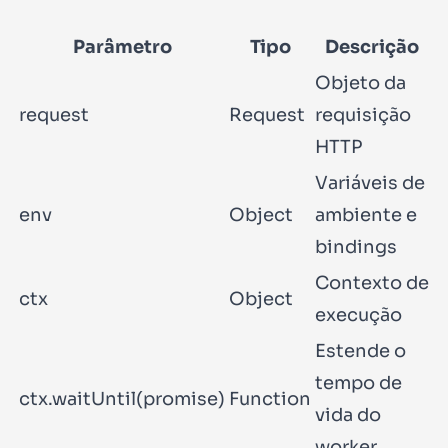
Parâmetro
Tipo
Descrição
Objeto da
request
Request
requisição
HTTP
Variáveis de
env
Object
ambiente e
bindings
Contexto de
ctx
Object
execução
Estende o
tempo de
ctx.waitUntil(promise)
Function
vida do
worker