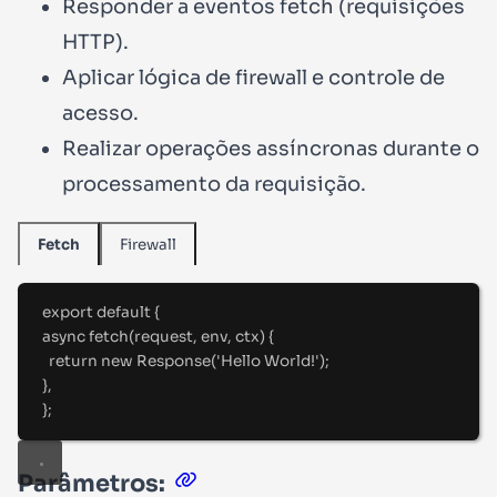
Responder a eventos fetch (requisições
HTTP).
Aplicar lógica de firewall e controle de
acesso.
Realizar operações assíncronas durante o
processamento da requisição.
Firewall
Fetch
export
default
{
async
fetch
(
request
,
 env
,
 ctx
)
{
return
new
Response
(
'
Hello World!
'
)
;
},
};
Parâmetros: