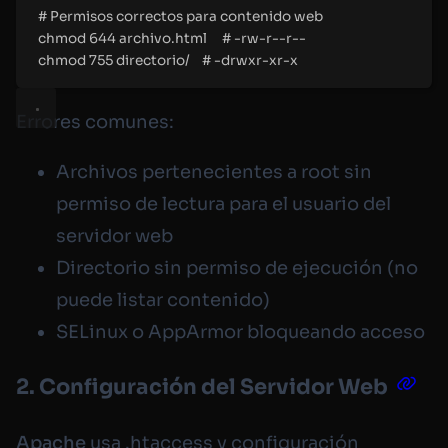
# Permisos correctos para contenido web
chmod 644 archivo.html     # -rw-r--r--
chmod 755 directorio/    # -drwxr-xr-x
Errores comunes:
Archivos pertenecientes a root sin
permiso de lectura para el usuario del
servidor web
Directorio sin permiso de ejecución (no
puede listar contenido)
SELinux o AppArmor bloqueando acceso
2. Configuración del Servidor Web
Apache
usa
.htaccess
y configuración