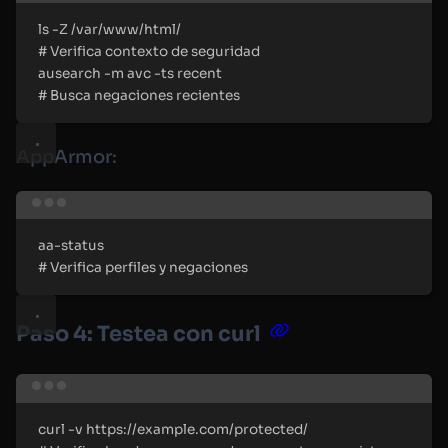
ls
-Z
/var/www/html/
#
 Verifica contexto de seguridad
ausearch
-m
avc
-ts
recent
#
 Busca negaciones recientes
AppArmor:
Terminal window
aa-status
#
 Verifica perfiles y negaciones
Paso 4: Testea con curl
Terminal window
curl
-v
https://example.com/protected/