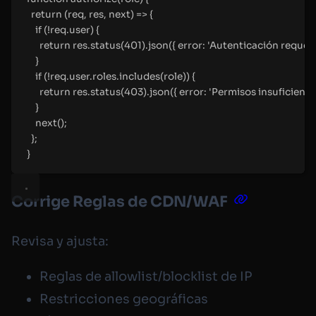
return
(
req
,
 res
,
 next
)
=>
{
if
 (
!
req
.
user) 
{
return
 res
.
status
(
401
)
.
json
(
{
error
:
'
Autenticación requer
}
if
 (
!
req
.
user
.
roles
.
includes
(role)) 
{
return
 res
.
status
(
403
)
.
json
(
{
error
:
'
Permisos insuficiente
}
next
()
;
};
}
Corrige Reglas de CDN/WAF
Revisa y ajusta:
Reglas de allowlist/blocklist de IP
Restricciones geográficas