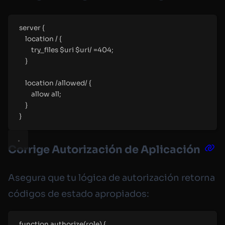
server
 {
location
 / {
try_files $
uri 
$
uri/ 
=404
;
}
location
 /allowed/ {
allow all;
}
}
Corrige Autorización de Aplicación
Asegura que tu lógica de autorización retorna
códigos de estado apropiados:
function
authorize
(
role
)
{