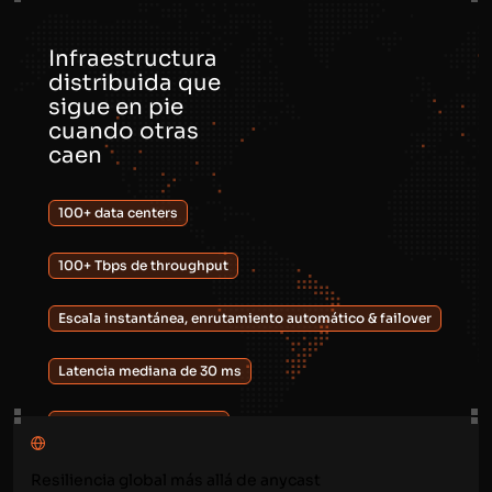
Infraestructura
distribuida
que
sigue en pie
cuando
otras
caen
100+ data centers
100+ Tbps de throughput
Escala instantánea, enrutamiento automático & failover
Latencia mediana de 30 ms
Protección contra DDoS
Compliance con PCI DSS y SOC 2/3
Resiliencia global más allá de anycast