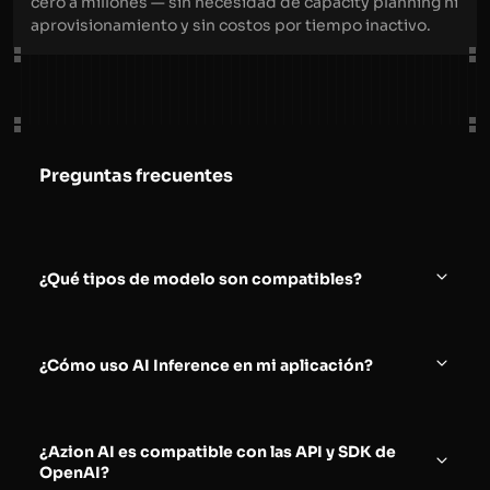
cero a millones — sin necesidad de capacity planning ni
aprovisionamiento y sin costos por tiempo inactivo.
Preguntas frecuentes
¿Qué tipos de modelo son compatibles?
Azion AI Inference soporta categorías de modelos
que incluyen LLM, VLM, embeddings y rerankers.
¿Cómo uso AI Inference en mi aplicación?
Ver todos los modelos
Puedes llamar a AI Inference directamente desde
Functions con el patrón de API `const response =
¿Azion AI es compatible con las API y SDK de
await Azion.AI.run(model, input)` e integrarlo a tu
OpenAI?
flujo de solicitudes existente.