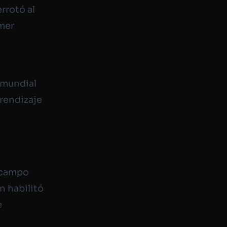
rrotó al
imer
 mundial
rendizaje
l campo
n habilitó
e