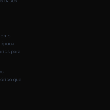
as bases
 como
a época
arios para
es
órico que