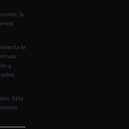
nomos, la
samos
resenta la
nitivas
ión y
cados.
dos. Esta
amiento