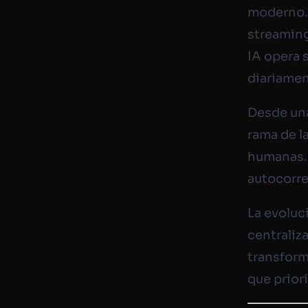
moderno. 
streaming
IA opera 
diariamen
Desde una
rama de l
humanas. 
autocorre
La evoluc
centraliz
transfor
que prior