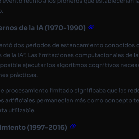
e evento reunió a los pioneros que establecerían l
o.
ernos de la IA (1970-1990)
frentó dos períodos de estancamiento conocidos
s de la IA”. Las limitaciones computacionales de l
posible ejecutar los algoritmos cognitivos neces
nes prácticas.
de procesamiento limitado significaba que las
red
 artificiales
permanecían más como concepto te
ta utilizable.
cimiento (1997-2016)