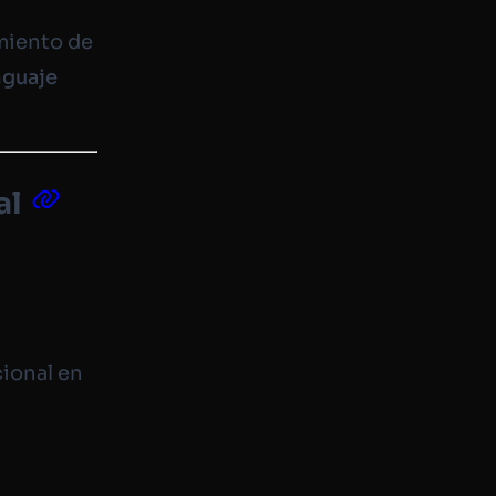
miento de
nguaje
al
ional en