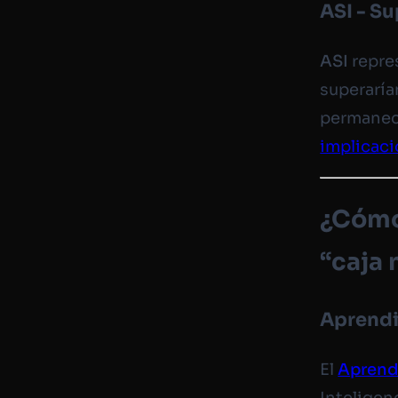
ASI - Su
ASI
repre
superaría
permanece
implicaci
¿Cómo 
“caja 
Aprendi
El
Aprend
Inteligen