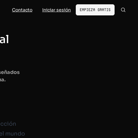
Contacto
Iniciar sesión
Empieza gratis
al
diseñados
na.
icción
a el mundo