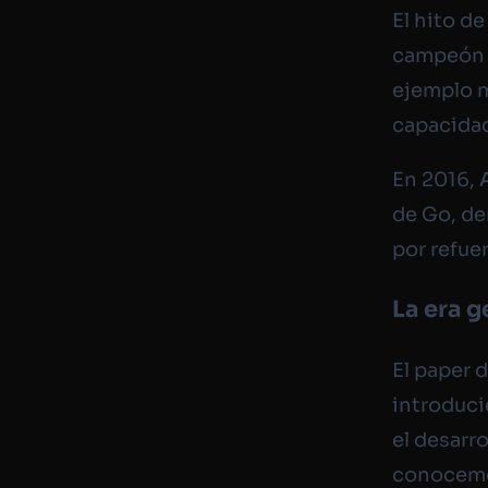
El hito d
campeón m
ejemplo 
capacida
En 2016,
de Go, de
por refue
La era 
El paper 
introduci
el desarro
conocemo