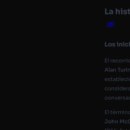
La his
Los inic
El recorr
Alan Turi
estableci
considera
conversa
El términ
John McC