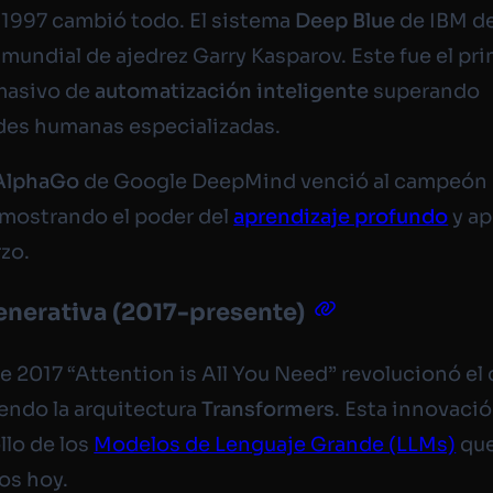
e 1997 cambió todo. El sistema
Deep Blue
de IBM de
undial de ajedrez Garry Kasparov. Este fue el pr
masivo de
automatización inteligente
superando
des humanas especializadas.
AlphaGo
de Google DeepMind venció al campeón
mostrando el poder del
aprendizaje profundo
y ap
rzo.
generativa (2017-presente)
de 2017 “Attention is All You Need” revolucionó e
endo la arquitectura
Transformers
. Esta innovació
llo de los
Modelos de Lenguaje Grande (LLMs)
qu
s hoy.