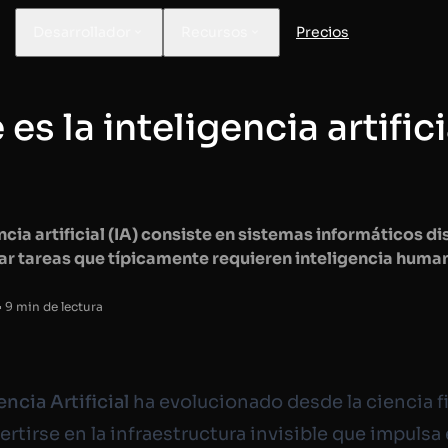
Desarrollador
Recursos
Precios
es la inteligencia artifici
?
encia artificial (IA) consiste en sistemas informáticos 
zar tareas que típicamente requieren inteligencia huma
 9 min de lectura
encia Artificial
ha evolucionado desde la ciencia f
ertirse en la infraestructura invisible que impuls