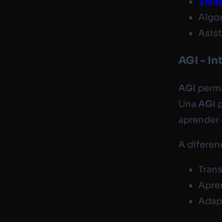
Visió
Algor
Asist
AGI - In
AGI
perma
Una
AGI
p
aprender 
A diferen
Tran
Apre
Adap