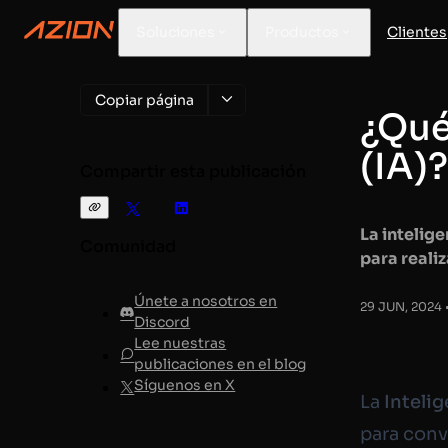
Soluciones
Productos
Clientes
Copiar página
¿Qué 
(IA)
Compartir esta publicación
La intelig
Comunidad
para reali
Únete a nosotros en
29 JUN, 2024 •
Discord
Lee nuestras
publicaciones en el blog
Síguenos en X
La
Intelig
para conv