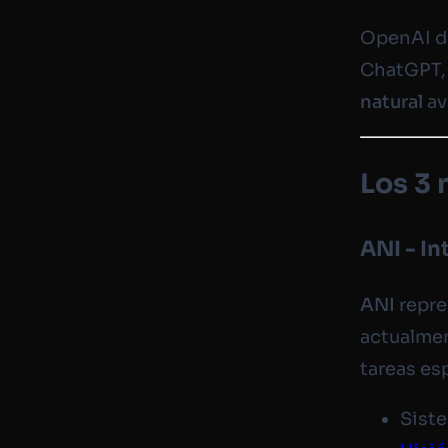
OpenAI d
ChatGPT,
natural
av
Los 3 
ANI - In
ANI
repre
actualmen
tareas es
Sist