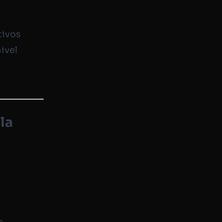
tivos
ivel
la
s