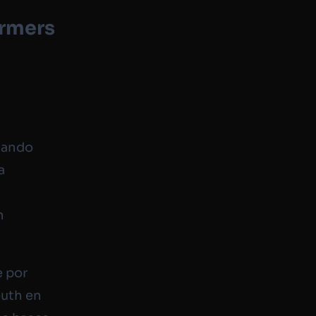
ormers
cuando
a
n
e por
outh en