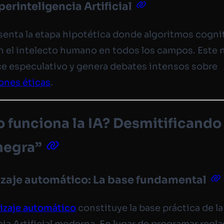
perinteligencia Artificial
senta la etapa hipotética donde algoritmos cogni
n el intelecto humano en todos los campos. Este n
 especulativo y genera debates intensos sobre
ones éticas
.
funciona la IA? Desmitificando 
negra”
zaje automático: La base fundamental
izaje automático
constituye la base práctica de la
cia Artificial moderna. En lugar de programar regla