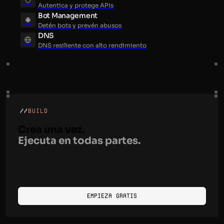
Autentica y protege APIs
Bot Management
Detén bots y prevén abusos
DNS
DNS resiliente con alto rendimiento
//
BUILD
Crea una vez.
Ejecuta en todas partes.
Empieza Gratis