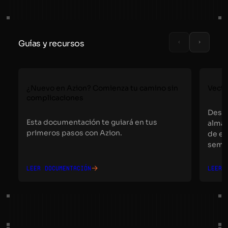
Guías y recursos
¿Nuevo en Azion? Comienza tu camino sin
Vecto
complicaciones
Descu
Esta documentación te guiará en tus
almac
primeros pasos con Azion.
de e
semán
Leer documentación
Leer 