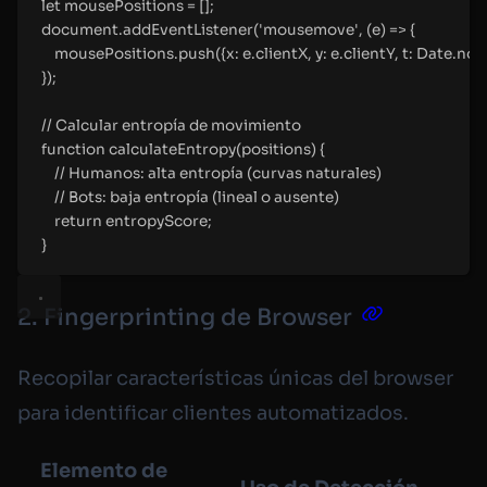
let
 mousePositions 
=
 []
;
document
.
addEventListener
(
'
mousemove
'
,
(
e
)
=>
{
mousePositions
.
push
(
{
x
:
 e
.
clientX
,
y
:
 e
.
clientY
,
t
:
 Date
.
no
}
)
;
//
 Calcular entropía de movimiento
function
calculateEntropy
(
positions
)
{
//
 Humanos: alta entropía (curvas naturales)
//
 Bots: baja entropía (lineal o ausente)
return
 entropyScore
;
}
2. Fingerprinting de Browser
Recopilar características únicas del browser
para identificar clientes automatizados.
Elemento de