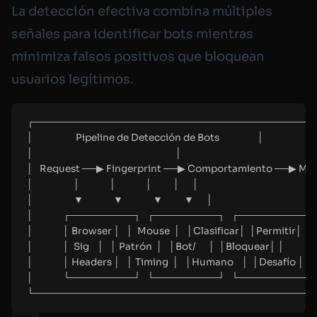
La detección efectiva combina múltiples
señales para identificar bots mientras
minimiza falsos positivos que bloquean
usuarios legítimos.
┌────────────────────────────────────────
│                    Pipeline de Detección de Bots                  │
│                                                                   │
│   Request ──▶ Fingerprint ──▶ Comportamiento ──▶ ML 
│                   │              │              │          │      │
│                   ▼              ▼              ▼          ▼      │
│              ┌─────────┐   ┌─────────┐   ┌─────────
│              │ Browser │   │  Mouse  │   │Clasificar│  │Permitir│ │
│              │  Sig    │   │ Patrón  │   │Bot/      │  │Bloquear│ │
│              │ Headers │   │ Timing  │   │Humano    │  │Desafío │ │
│              └─────────┘   └─────────┘   └─────────
└────────────────────────────────────────