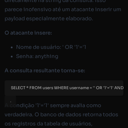
diretamente na string da consulta. Isso
parece inofensivo até um atacante inserir um
payload especialmente elaborado.
O atacante insere:
Nome de usuário:
' OR '1'='1
Senha:
anything
A consulta resultante torna-se:
SELECT * FROM users WHERE username = '' OR '1'='1' AND pa
A condição
'1'='1'
sempre avalia como
verdadeira. O banco de dados retorna todos
os registros da tabela de usuários,