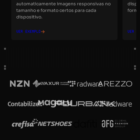
automaticamente imagens responsivas no
dispo
tamanho e formato certos para cada
forma
dispositivo.
Ver exemplo
Ver e