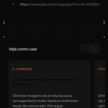
1
https:
//example.com/image.jpg?ims=fit-in/800x600/fi
Veja como usar
E-COMMERCE
MÍDI
Otimização de imagens de produtos e-
Image
commerce
e míd
Otimize imagens de produtos para
Entre
carregamento mais rápido e melhores
de no
taxas de conversão. Entregue
carr