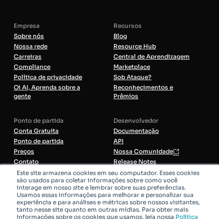
Empresa
Recursos
Sobre nós
Blog
Nossa rede
Resource Hub
Carreiras
Central de Aprendizagem
Compliance
Marketplace
Política de privacidade
Sob Ataque?
Oi AI, Aprenda sobre a
Reconhecimentos e
gente
Prêmios
Ponto de partida
Desenvolvedor
Conta Gratuita
Documentação
Ponto de partida
API
Preços
Nossa Comunidade
Contato
Release Notes
Serviços Profissionais
Este site armazena cookies em seu computador. Esses cookies
são usados para coletar informações sobre como você
interage em nosso site e lembrar sobre suas preferências.
Usamos essas informações para melhorar e personalizar sua
Todos os sistemas operacionais
experiência e para análises e métricas sobre nossos visitantes,
tanto nesse site quanto em outras mídias. Para obter mais
informações sobre os cookies que usamos, leia nossa
Política