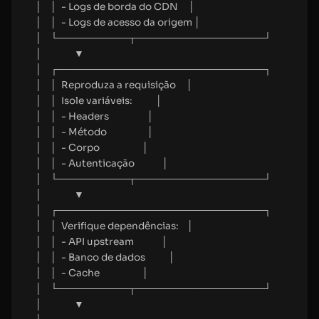
│    │  - Logs de borda do CDN     │
│    │  - Logs de acesso da origem │
│    └──────────┬──────────────────┘
│               ▼
│    ┌─────────────────────────────┐
│    │  Reproduza a requisição     │
│    │  Isole variáveis:           │
│    │  - Headers                  │
│    │  - Método                   │
│    │  - Corpo                    │
│    │  - Autenticação             │
│    └──────────┬──────────────────┘
│               ▼
│    ┌─────────────────────────────┐
│    │  Verifique dependências:    │
│    │  - API upstream             │
│    │  - Banco de dados           │
│    │  - Cache                    │
│    └──────────┬──────────────────┘
│               ▼