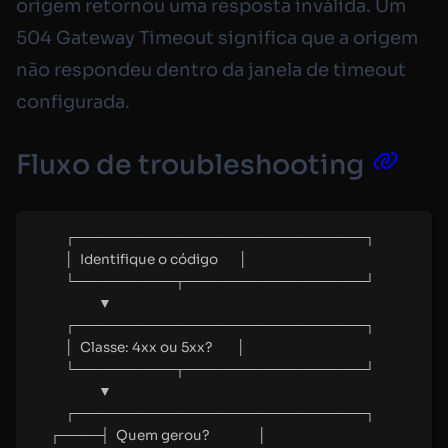
origem retornou uma resposta inválida. Um
504 Gateway Timeout significa que a origem
não respondeu dentro da janela de timeout
configurada.
Fluxo de troubleshooting
┌─────────────────────────────┐
│  Identifique o código       │
└──────────┬──────────────────┘
▼
┌─────────────────────────────┐
│  Classe: 4xx ou 5xx?        │
└──────────┬──────────────────┘
▼
┌─────────────────────────────┐
┌────┤  Quem gerou?                │