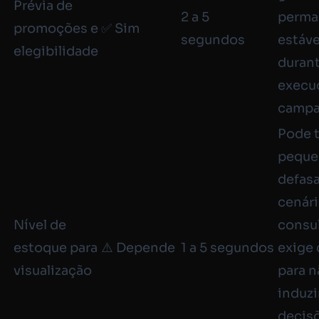
Prévia de
2 a 5
perm
promoções e
✅ Sim
segundos
estáve
elegibilidade
durant
execu
campa
Pode t
peque
defas
cenári
Nível de
consul
estoque para
⚠️ Depende
1 a 5 segundos
exige
visualização
para n
induzi
decis