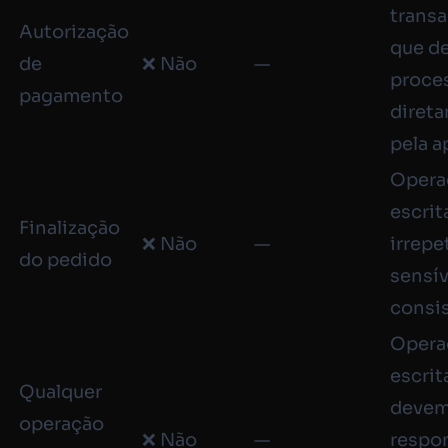
transa
Autorização
que de
de
❌ Não
—
proce
pagamento
diret
pela a
Opera
escrit
Finalização
❌ Não
—
irrepe
do pedido
sensív
consi
Opera
escrit
Qualquer
devem
operação
❌ Não
—
respo