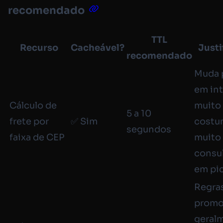
recomendado
TTL
Recurso
Cacheável?
Justi
recomendado
Muda 
em int
Cálculo de
muito 
5 a 10
frete por
✅ Sim
costu
segundos
faixa de CEP
muito
consu
em pi
Regra
promo
geral