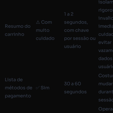
isola
rigoro
1 a 2
invali
⚠️ Com
segundos,
Resumo do
imedia
muito
com chave
carrinho
cuida
cuidado
por sessão ou
evitar
usuário
vazam
dados
usuári
Cost
Lista de
30 a 60
mudar
métodos de
✅ Sim
segundos
duran
pagamento
sessã
Opera