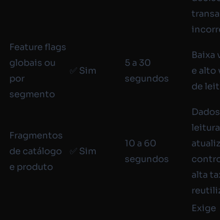
transa
incorr
Feature flags
Baixa 
globais ou
5 a 30
✅ Sim
e alto
por
segundos
de lei
segmento
Dados
leitur
Fragmentos
10 a 60
atuali
de catálogo
✅ Sim
segundos
contro
e produto
alta t
reutil
Exige