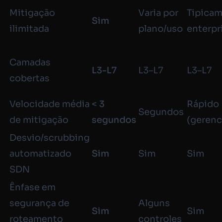
Mitigação
Varia por
Tipica
Sim
ilimitada
plano/uso
enterpr
Camadas
L3-L7
L3–L7
L3–L7
cobertas
Velocidade média
< 3
Rápido
Segundos
de mitigação
segundos
(gerenc
Desvio/
scrubbing
automatizado
Sim
Sim
Sim
SDN
Ênfase em
segurança de
Alguns
Sim
Sim
roteamento
controles