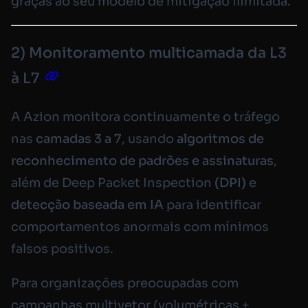
graças ao seu modelo de mitigação ilimitada.
2) Monitoramento multicamada da L3
à L7
A Azion monitora continuamente o tráfego
nas
camadas 3 a 7
, usando
algoritmos de
reconhecimento de padrões e assinaturas
,
além de
Deep Packet Inspection
(DPI)
e
detecção baseada em IA
para identificar
comportamentos anormais com mínimos
falsos positivos.
Para organizações preocupadas com
campanhas multivetor (volumétricas +