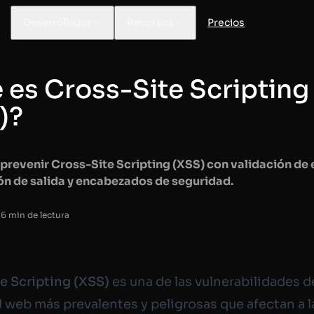
Desarrollador
Recursos
Precios
 es Cross-Site Scripting
)?
prevenir Cross-Site Scripting (XSS) con validación de 
ón de salida y encabezados de seguridad.
 6 min de lectura
e Scripting (XSS)
es una de las vulnerabilidades d
 web más prevalentes y peligrosas que afectan a l