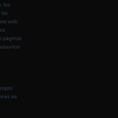
, los
 las
ones web
los
en páginas
usuarios
propio
ones es