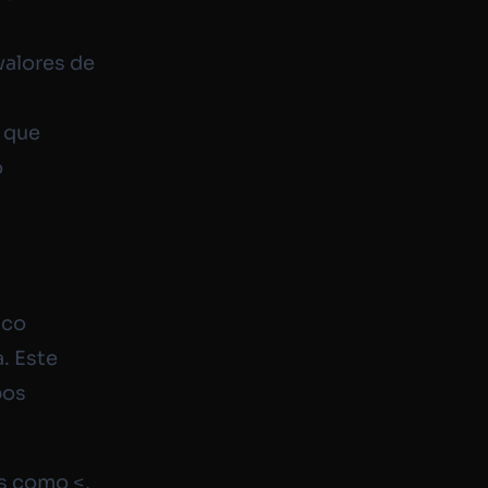
valores de
r que
o
ico
. Este
pos
les como
<
,