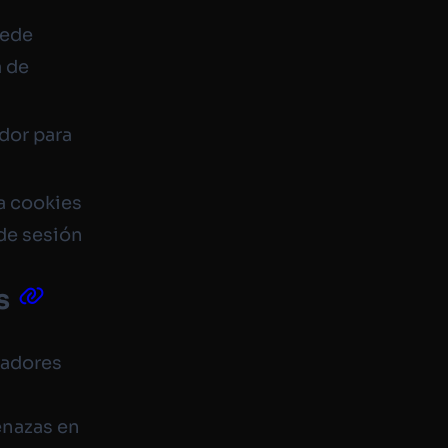
uede
a de
ador para
 a cookies
 de sesión
s
ladores
enazas en