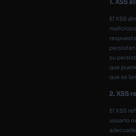
1. XSS 
El XSS al
malicioso
respuesta
persisten
su persis
que puede
que se la
2. XSS r
El XSS re
usuario no
adecuada.