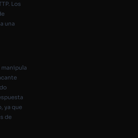
TTP. Los
de
 a una
e manipula
acante
ndo
respuesta
o, ya que
os de