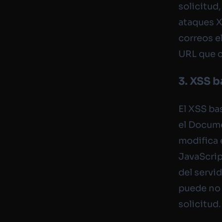
solicitud
ataques X
correos e
URL que c
3. XSS 
El XSS ba
el Docume
modifica 
JavaScript
del servi
puede no 
solicitud.