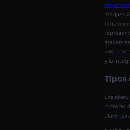
seguridad
ataques X
filtracio
represent
atacantes
web, pot
y la integ
Tipos
Los ataqu
método de
clave par