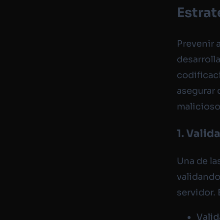
Estrat
Prevenir 
desarroll
codificac
asegurar 
malicioso
1. Valid
Una de la
validando
servidor. 
Valid