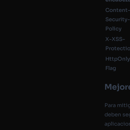
Content
Security
Policy
X-XSS-
Protecti
HttpOnl
Flag
Mejore
Para miti
deben seg
aplicacio