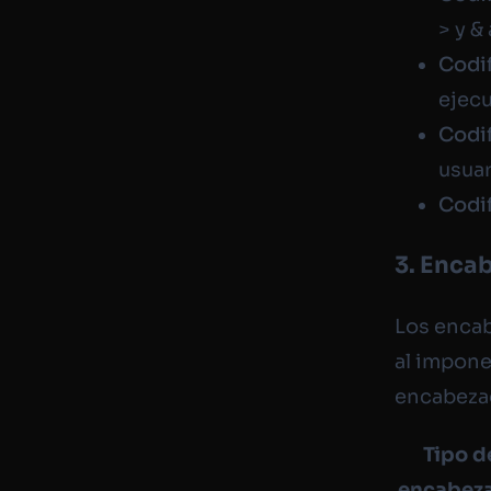
>
y
&
Codi
ejecu
Codi
usuar
Codi
3. Enca
Los encab
al impone
encabezad
Tipo d
encabez