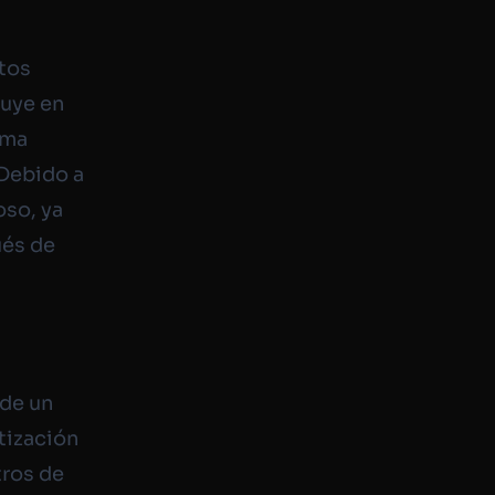
tos
luye en
rma
 Debido a
oso, ya
ués de
 de un
itización
tros de