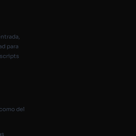
entrada,
ad para
scripts
s
e como del
as