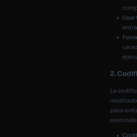
cumpl
Usar 
entra
Forza
cara
ejecu
2. Codif
La codifi
mostrado 
paso evit
esenciale
Codi