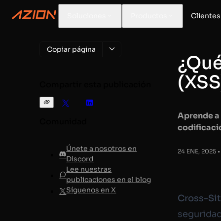
Soluciones
Productos
Clientes
Copiar página
¿Qué
(XSS
Compartir esta publicación
Aprende a 
Comunidad
codificaci
Únete a nosotros en
24 ENE, 2025 •
Discord
Lee nuestras
publicaciones en el blog
Síguenos en X
Cross-Sit
seguridad