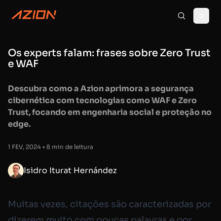
Os experts falam: frases sobre Zero Trust
e WAF
Descubra como a Azion aprimora a segurança
cibernética com tecnologias como WAF e Zero
Trust, focando em engenharia social e proteção no
edge.
1 FEV, 2024 • 8 min de leitura
Isidro Iturat Hernández
Muitas vezes, citações são caracterizadas por
dizerem muito com poucas palavras e por