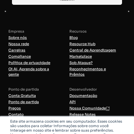
Empresa
Recursos
Sobre nós
Blog
Nossa rede
Resource Hub
Carreiras
Central de Aprendizagem
Compliance
Marketplace
Política de privacidade
Sob Ataque?
Oi AI, Aprenda sobre a
Reconhecimentos e
gente
Prêmios
Ponto de partida
Desenvolvedor
Conta Gratuita
Documentação
Ponto de partida
API
Preços
Nossa Comunidade
Contato
Release Notes
Serviços Profissionais
Este site armazena cookies em seu computador. Esses cookies
são usados para coletar informações sobre como você
interage em nosso site e lembrar sobre suas preferências.