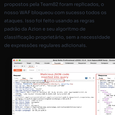
propostos pela Team82 foram replicados, o
nosso WAF bloqueou com sucesso todos os
ataques. Isso foi feito usando as regras
padrão da Azion e seu algoritmo de
classificação proprietário, sem a necessidade
de expressões regulares adicionais.