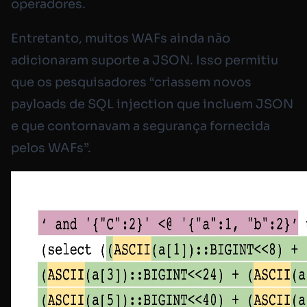
operadores.
Entretanto, muitos WAFs ainda não
adicionaram suporte a JSON. Isso permitiu
que os pesquisadores “criassem novos
payloads de SQL injection que incluem JSON
e que contornavam a segurança fornecida
pelos WAFs”.