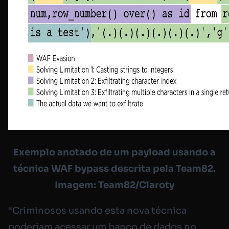
Exemplo anotado de um payload usando a
técnica WAF bypass descrita pela Team82.
Imagem: Team82/Claroty
“Criminosos usando esta nova técnica
poderiam acessar um banco de dados no