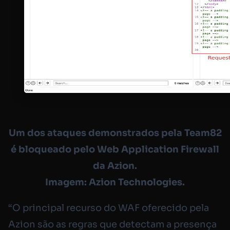
Um dos ataques demonstrados pela Team82
é bloqueado pelo Web Application Firewall
da Azion.
Imagem: Azion Technologies.
“O principal recurso do WAF oferecido pela
Azion são as regras que detectam a presença