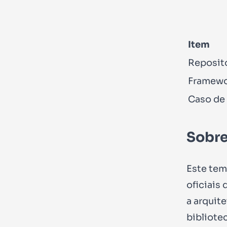
Item
Reposit
Framewo
Caso de
Sobre
Este tem
oficiais
a arquit
bibliote