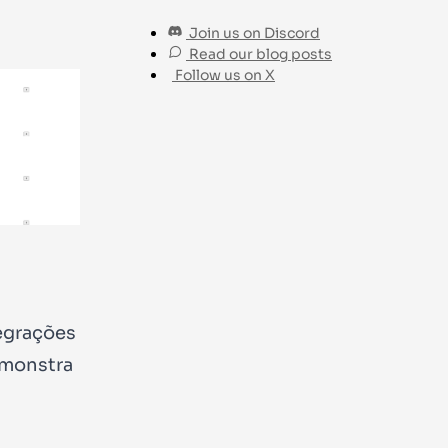
Join us on Discord
Read our blog posts
Follow us on X
egrações
demonstra