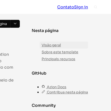
Contato
Sign in
gina
Nesta página
Visão geral
Sobre este template
ation
Principais recursos
o
do com
GitHub
meio de
Azion Docs
Contribua nesta página
Community