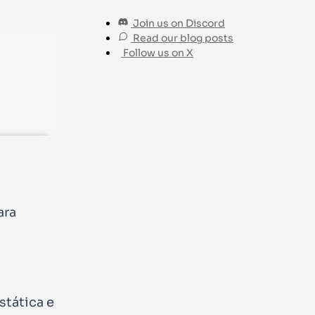
Join us on Discord
Read our blog posts
Follow us on X
ara
stática e