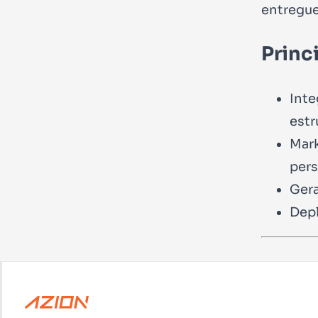
entregue
Princ
Inte
estr
Mar
pers
Gera
Depl