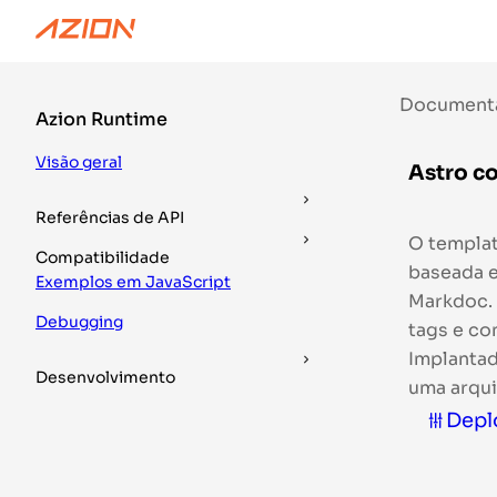
Documentação
Guias
DevTools
Document
Azion Runtime
Visão geral
Astro c
Referências de API
O templat
Compatibilidade
baseada e
Exemplos em JavaScript
Markdoc.
Debugging
tags e co
Implantad
Desenvolvimento
uma arqui
Depl