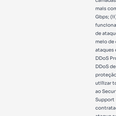
camadas 
mais com
Gbps; (i
funciona
de ataqu
meio de 
ataques 
DDoS Pro
DDoS de 
proteção
utilizar
ao Secur
Support 
contrata