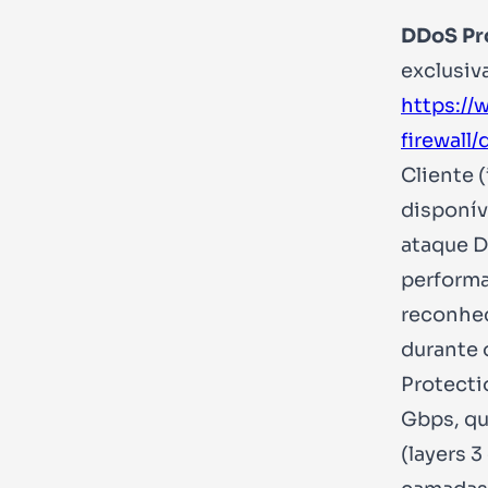
DDoS Pr
exclusiv
https:/
firewall
Cliente 
disponív
ataque D
performa
reconhec
durante 
Protecti
Gbps, que
(layers 