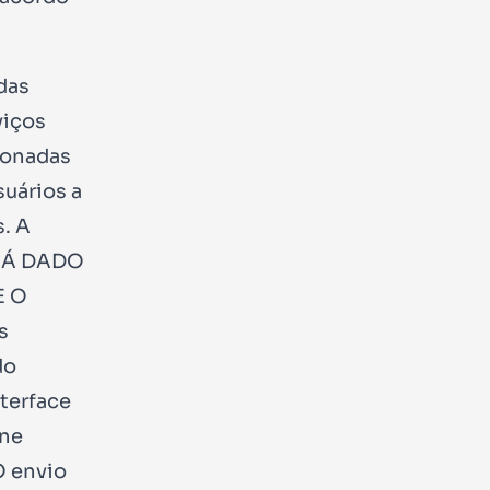
 das
viços
ionadas
suários a
s. A
RÁ DADO
E O
s
do
nterface
ine
O envio