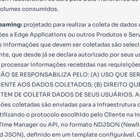
volumes consumidos.
reaming:
projetado para realizar a coleta de dados
ões a Edge Applications ou outros Produtos e Ser
s informações que devem ser coletadas são selec
nte, que desde já se declara autorizado por seus u
e processar informações recebidas nas requisiçõe
ÃO SE RESPONSABILIZA PELO: (A) USO QUE SE
IENTE AOS DADOS COLETADOS; (B) DIREITO QU
 TEM DE COLETAR DADOS DE SEUS USUÁRIOS. A
ões coletadas são enviadas para a infraestrutura 
utilizando o protocolo escolhido pelo Cliente na i
Time Manager ou API, no formato NDJSON (Newl
d JSON), definido em um template configurável. 