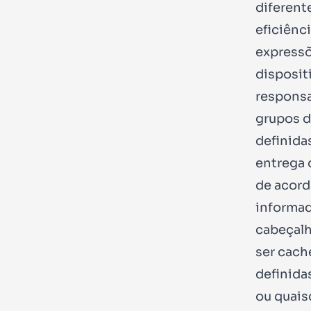
diferent
eficiênc
expressõ
disposit
responsa
grupos d
definida
entrega 
de acord
informad
cabeçalh
ser cach
definida
ou quais