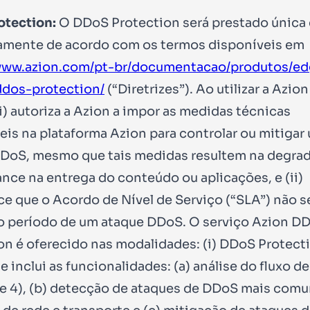
otection:
O DDoS Protection será prestado única 
amente de acordo com os termos disponíveis em
/www.azion.com/pt-br/documentacao/produtos/ed
/ddos-protection/
(“Diretrizes”). Ao utilizar a Azion
(i) autoriza a Azion a impor as medidas técnicas
eis na plataforma Azion para controlar ou mitigar
DoS, mesmo que tais medidas resultem na degra
nce na entrega do conteúdo ou aplicações, e (ii)
e que o Acordo de Nível de Serviço (“SLA”) não se
o período de um ataque DDoS. O serviço Azion D
on é oferecido nas modalidades: (i) DDoS Protecti
 inclui as funcionalidades: (a) análise do fluxo de
3 e 4), (b) detecção de ataques de DDoS mais comu