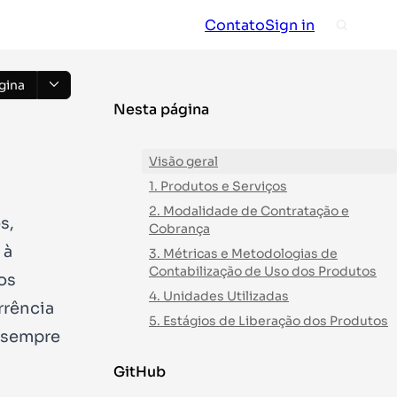
Contato
Sign in
gina
Nesta página
Visão geral
1. Produtos e Serviços
2. Modalidade de Contratação e
s,
Cobrança
 à
3. Métricas e Metodologias de
Contabilização de Uso dos Produtos
os
4. Unidades Utilizadas
rrência
5. Estágios de Liberação dos Produtos
o sempre
GitHub