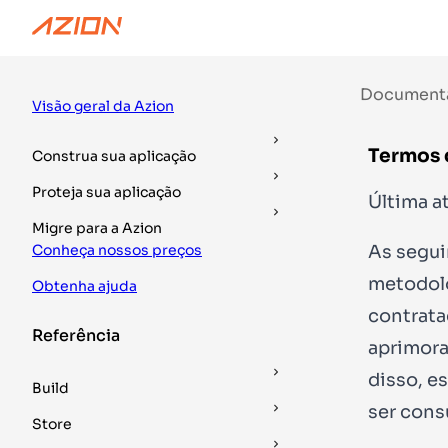
Documentação
Guias
DevTools
Document
Visão geral da Azion
Termos 
Construa sua aplicação
Proteja sua aplicação
Última a
Migre para a Azion
As segui
Conheça nossos preços
metodolo
Obtenha ajuda
contrata
Referência
aprimora
disso, e
Build
ser cons
Store