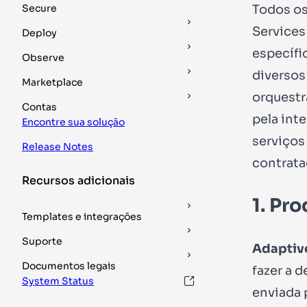
Todos os
Secure
Services
Deploy
específi
Observe
diversos
Marketplace
orquestr
Contas
pela int
Encontre sua solução
serviços
Release Notes
contrata
Recursos adicionais
1. Pr
Templates e integrações
Suporte
Adaptive
Documentos legais
fazer a 
System Status
enviada 