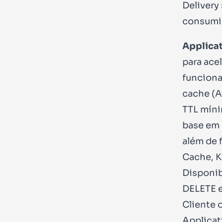
Delivery
consumi
Applicat
para acel
funciona
cache (A
TTL míni
base em 
além de 
Cache, K
Disponib
DELETE e
Cliente 
Applicat