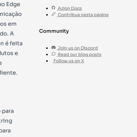
mo Edge
Azion Docs
unicação
Contribua nesta página
dos em
Community
do. A
 é feita
Join us on Discord
dutos e
Read our blog posts
Follow us on X
e
liente.
 para
tring
para