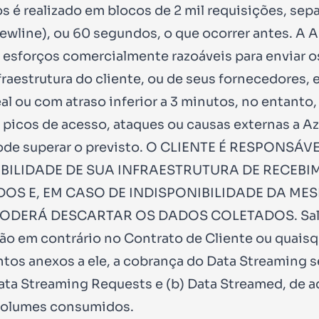
s é realizado em blocos de 2 mil requisições, sep
Newline), ou 60 segundos, o que ocorrer antes. A A
 esforços comercialmente razoáveis para enviar 
nfraestrutura do cliente, ou de seus fornecedores,
al ou com atraso inferior a 3 minutos, no entanto
 picos de acesso, ataques ou causas externas a Az
ode superar o previsto. O CLIENTE É RESPONSÁV
BILIDADE DE SUA INFRAESTRUTURA DE RECEB
OS E, EM CASO DE INDISPONIBILIDADE DA MES
PODERÁ DESCARTAR OS DADOS COLETADOS. Sa
ão em contrário no Contrato de Cliente ou quaisq
os anexos a ele, a cobrança do Data Streaming s
Data Streaming Requests e (b) Data Streamed, de 
volumes consumidos.