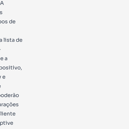
 A
s
pos de
 lista de
-
e a
positivo,
y e
e
poderão
urações
liente
ptive