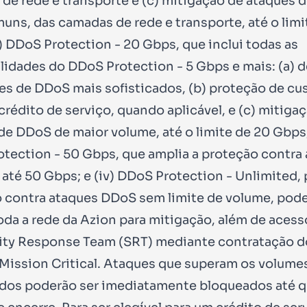
de rede e transporte e (c) mitigação de ataques 
uns, das camadas de rede e transporte, até o limi
i) DDoS Protection - 20 Gbps, que inclui todas as
lidades do DDoS Protection - 5 Gbps e mais: (a) 
es de DDoS mais sofisticados, (b) proteção de cu
crédito de serviço, quando aplicável, e (c) mitiga
de DDoS de maior volume, até o limite de 20 Gbps; 
tection - 50 Gbps, que amplia a proteção contra
até 50 Gbps; e (iv) DDoS Protection - Unlimited, 
 contra ataques DDoS sem limite de volume, pod
 toda a rede da Azion para mitigação, além de aces
ity Response Team (SRT) mediante contratação d
Mission Critical. Ataques que superam os volume
dos poderão ser imediatamente bloqueados até q