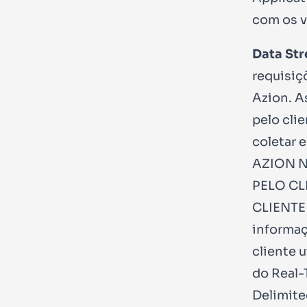
com os 
Data St
requisiç
Azion. A
pelo clie
coletar 
AZION N
PELO CL
CLIENTE
informaç
cliente 
do Real-
Delimite