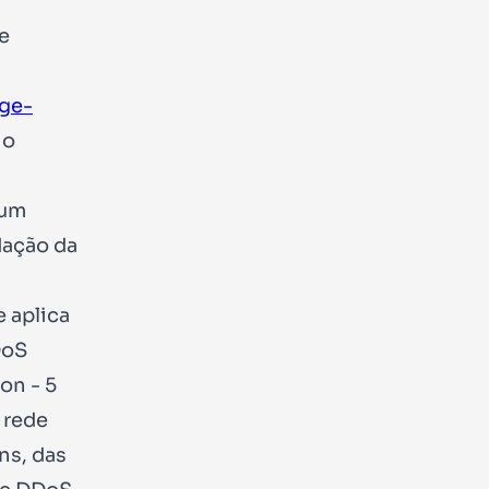
e
ge-
 o
 um
dação da
 aplica
DoS
on - 5
 rede
ns, das