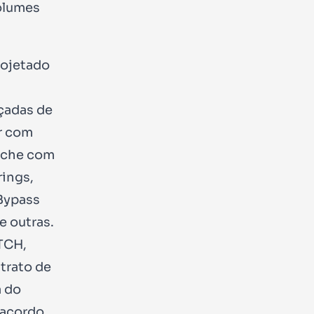
volumes
rojetado
çadas de
r com
ache com
rings,
Bypass
e outras.
TCH,
trato de
a do
 acordo