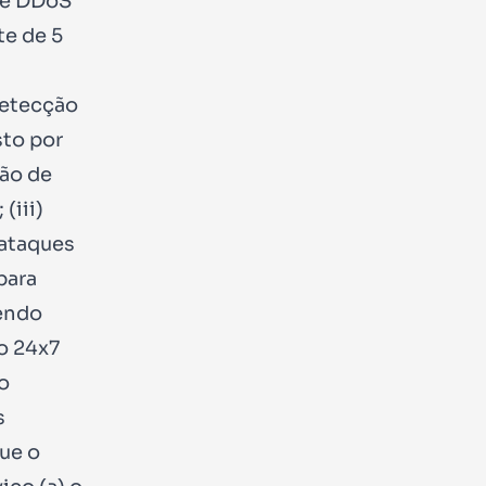
de DDoS
te de 5
detecção
sto por
ção de
(iii)
 ataques
para
endo
so 24x7
o
s
ue o