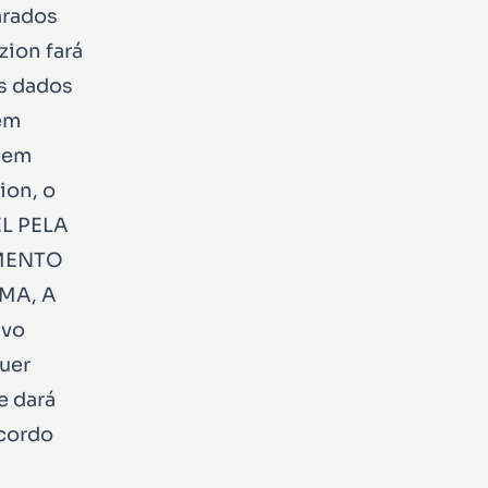
arados
zion fará
os dados
 em
, em
ion, o
EL PELA
IMENTO
MA, A
lvo
uer
e dará
acordo