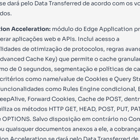
 se dará pelo Data Transferred de acordo com os 
dos.
ion Acceleration:
módulo do Edge Application p
erar aplicações web e APIs. Inclui acesso a
lidades de otimização de protocolos, regras avan
dvanced Cache Key) que permite o cache granula
mo de 0 segundos, segmentação e políticas de c
critérios como name/value de Cookies e Query St
funcionalidades como Rules Engine condicional, 
eepAlive, Forward Cookies, Cache de POST, dentr
iliza os métodos HTTP GET, HEAD, POST, PUT, PA
 OPTIONS. Salvo disposição em contrário no Con
ou quaisquer documentos anexos a ele, a cobranç
ion Acceleration se dará pelo Data Transferred de