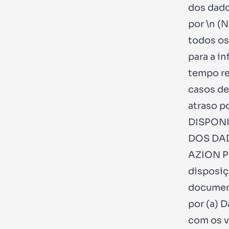
dos dado
por \n (
todos os
para a i
tempo re
casos de
atraso p
DISPONI
DOS DAD
AZION 
disposiç
document
por (a) 
com os 