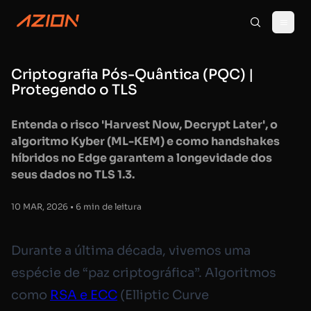
Criptografia Pós-Quântica (PQC) |
Protegendo o TLS
Entenda o risco 'Harvest Now, Decrypt Later', o
algoritmo Kyber (ML-KEM) e como handshakes
híbridos no Edge garantem a longevidade dos
seus dados no TLS 1.3.
10 MAR, 2026 • 6 min de leitura
Durante a última década, vivemos uma
espécie de “paz criptográfica”. Algoritmos
como
RSA e ECC
(Elliptic Curve