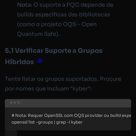
Nota:
O suporte a PQC depende de
builds
específicas das bibliotecas
(como o projeto OQS - Open
Quantum Safe).
5.1 Verificar Suporte a Grupos
Híbridos
Tente listar os grupos suportados. Procure
por nomes que incluam “kyber”:
Terminal window
#
 Nota: Requer OpenSSL com OQS provider ou build experi
openssl
list
-groups
|
grep
-i
kyber