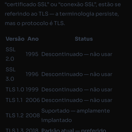
“certificado SSL” ou “conexão SSL”, estão se
referindo ao TLS — a terminologia persiste,
mas o protocolo é TLS.
Versão
Ano
Status
SSL
1995
Descontinuado — não usar
2.0
SSL
1996
Descontinuado — não usar
3.0
TLS 1.0
1999
Descontinuado — não usar
TLS 1.1
2006
Descontinuado — não usar
Suportado — amplamente
TLS 1.2
2008
implantado
TLS 1.3
2018
Padrão atual — preferido