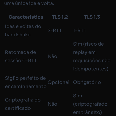
uma única ida e volta.
Característica
TLS 1.2
TLS 1.3
Idas e voltas do
2-RTT
1-RTT
handshake
Sim (risco de
Retomada de
replay em
Não
sessão 0-RTT
requisições não
idempotentes)
Sigilo perfeito de
Opcional
Obrigatório
encaminhamento
Sim
Criptografia do
Não
(criptografado
certificado
em trânsito)