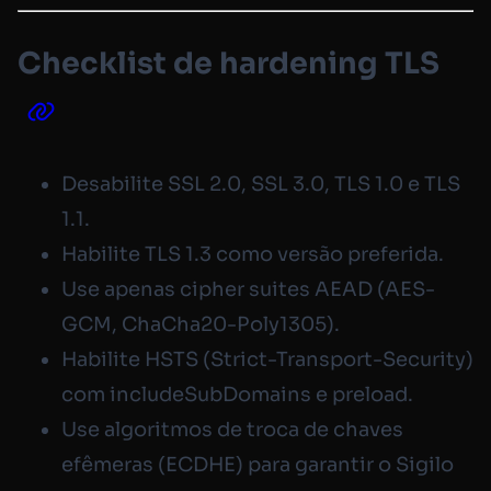
Checklist de hardening TLS
Desabilite SSL 2.0, SSL 3.0, TLS 1.0 e TLS
1.1.
Habilite TLS 1.3 como versão preferida.
Use apenas cipher suites AEAD (AES-
GCM, ChaCha20-Poly1305).
Habilite HSTS (
Strict-Transport-Security
)
com
includeSubDomains
e
preload
.
Use algoritmos de troca de chaves
efêmeras (ECDHE) para garantir o Sigilo