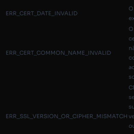
O
ERR_CERT_DATE_INVALID
e
O
c
n
ERR_CERT_COMMON_NAME_INVALID
c
a
s
C
s
s
ERR_SSL_VERSION_OR_CIPHER_MISMATCH
v
o