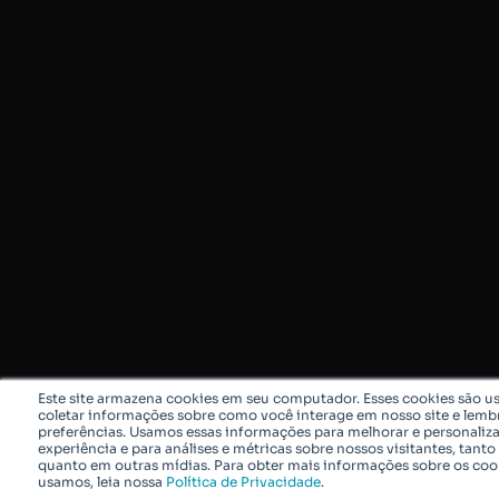
Este site armazena cookies em seu computador. Esses cookies são u
coletar informações sobre como você interage em nosso site e lemb
preferências. Usamos essas informações para melhorar e personaliza
experiência e para análises e métricas sobre nossos visitantes, tanto 
quanto em outras mídias. Para obter mais informações sobre os coo
usamos, leia nossa
Política de Privacidade
.