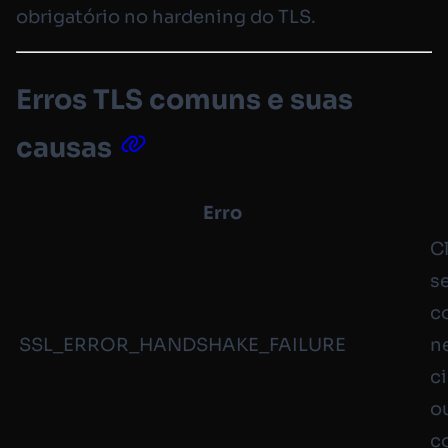
obrigatório no hardening do TLS.
Erros TLS comuns e suas
causas
Erro
C
s
c
SSL_ERROR_HANDSHAKE_FAILURE
n
c
o
c