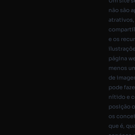
Um site s
não são a
atrativos
compartil
e os recu
ilustraçõ
página we
menos um 
de imagen
pode faze
nítido e 
posição o
os conce
que é, qu