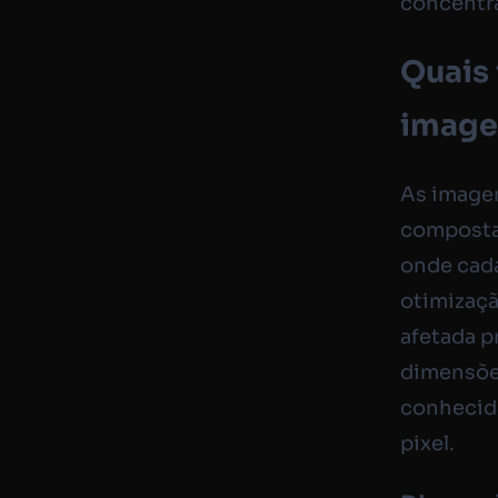
concentra
Quais 
imag
As image
compostas
onde cad
otimizaçã
afetada p
dimensões
conhecida
pixel.