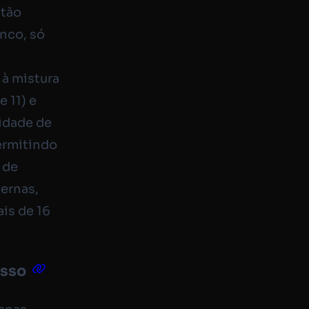
stão
nco, só
 à mistura
e 11) e
didade de
ermitindo
 de
ernas,
is de 16
isso