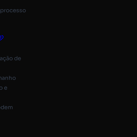
,
 processo
ação de
amanho
o e
podem