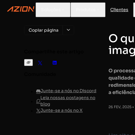
Soluções
Produtos
Clientes
Copiar página
O qu
imag
Compartilhe este artigo
O process
Comunidade
qualidade
redimensi
Junte-se a nós no Discord
a eficiênci
Leia nossas postagens no
blog
26 FEV, 2025 • 
Junte-se a nós no X