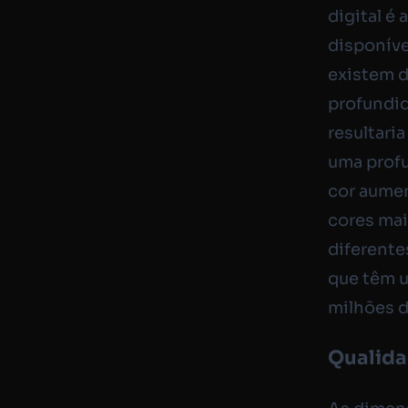
digital é
disponíve
existem d
profundid
resultari
uma profu
cor aumen
cores mai
diferente
que têm u
milhões d
Qualida