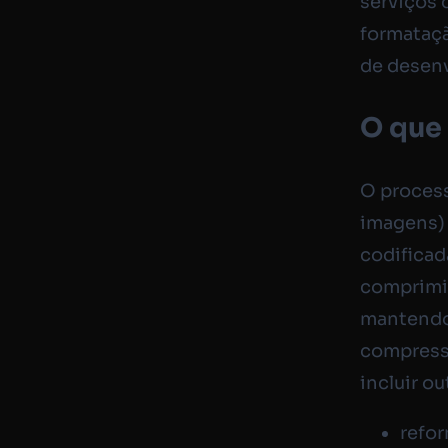
serviços
formataç
de desenv
O que
O proces
imagens) 
codificad
comprimid
mantendo 
compress
incluir o
refo