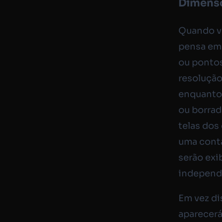
Dimensõ
Quando v
pensa em 
ou pontos
resolução
enquanto
ou borrad
telas dos
uma conta
serão ex
independ
Em vez di
aparecerá