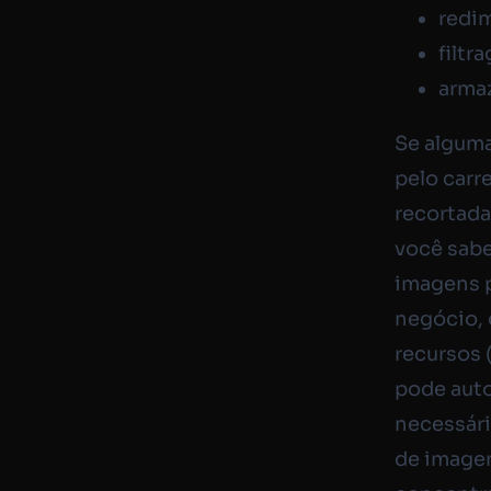
redi
filtr
arma
Se algum
pelo carr
recortada
você sabe
imagens p
negócio, 
recursos 
pode auto
necessári
de image