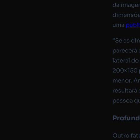
da image
dimensõe
uma
publ
“Se as di
parecerá
lateral d
200×150 p
menor. Am
resultará
pessoa que
Profund
Outro fat