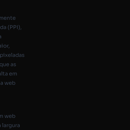
lmente
da (PPI),
a
ior,
pixeladas
que as
ulta em
na web
em web
 largura