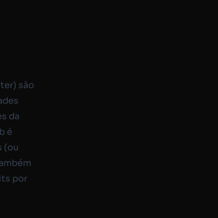
ter) são
rades
es da
b é
s (ou
(também
ts por