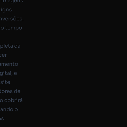
s imagens
signs
nversões,
, o tempo
pleta da
cer
samento
ital, e
site
dores de
o cobrirá
cando o
os