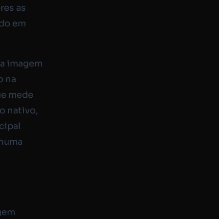
res as
ado em
, a imagem
o na
que mede
o nativo,
cipal
nhuma
agem