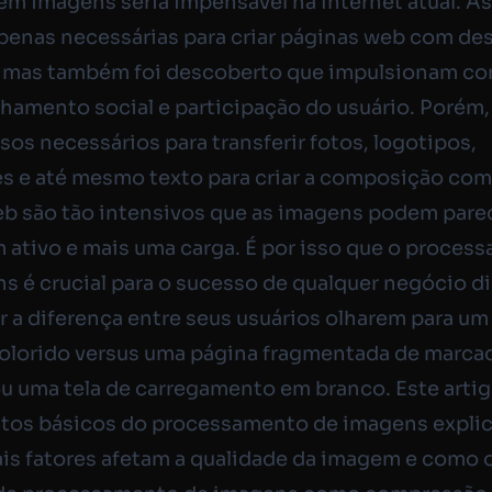
em imagens seria impensável na Internet atual. A
penas necessárias para criar páginas web com de
, mas também foi descoberto que impulsionam co
hamento social e participação do usuário. Porém
rsos necessários para transferir fotos, logotipos,
es e até mesmo texto para criar a composição com
b são tão intensivos que as imagens podem pare
ativo e mais uma carga. É por isso que o proces
s é crucial para o sucesso de qualquer negócio dig
r a diferença entre seus usuários olharem para um 
colorido versus uma página fragmentada de marca
u uma tela de carregamento em branco. Este artig
itos básicos do processamento de imagens expli
ais fatores afetam a qualidade da imagem e como 