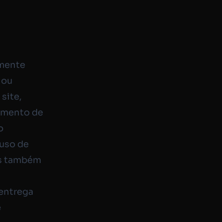
emente
 ou
site,
amento de
o
uso de
as também
 entrega
e