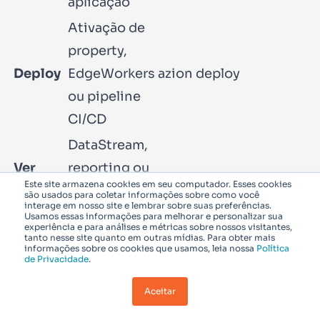
aplicação
Ativação de
property,
Deploy
EdgeWorkers
azion deploy
ou pipeline
CI/CD
DataStream,
Ver
reporting ou
azion logs
Este site armazena cookies em seu computador. Esses cookies
logs
dashboards
são usados para coletar informações sobre como você
interage em nosso site e lembrar sobre suas preferências.
de produto
Usamos essas informações para melhorar e personalizar sua
experiência e para análises e métricas sobre nossos visitantes,
Purge por
tanto nesse site quanto em outras mídias. Para obter mais
informações sobre os cookies que usamos, leia nossa
Política
de Privacidade
.
URL, CP
Purge
azion purge
code, cache
Aceitar
tag ou API