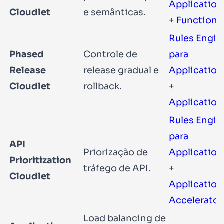
Application
Cloudlet
e semânticas.
+
Functions
Rules Engin
Phased
Controle de
para
Release
release gradual e
Application
Cloudlet
rollback.
+
Application
Rules Engin
para
API
Priorização de
Application
Prioritization
tráfego de API.
+
Cloudlet
Application
Accelerator
Load balancing de