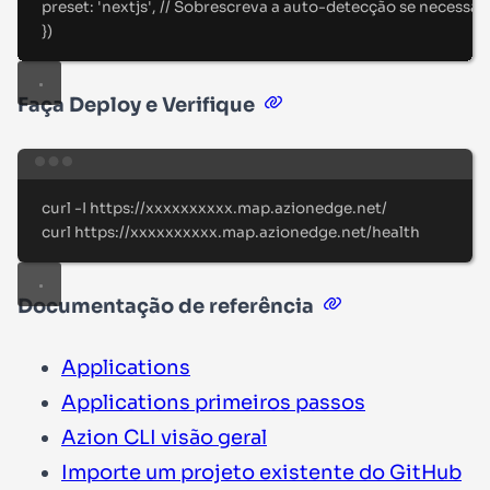
preset
:
'
nextjs
'
,
//
 Sobrescreva a auto-detecção se necessár
}
)
Faça Deploy e Verifique
Terminal window
curl
-I
https://xxxxxxxxxx.map.azionedge.net/
curl
https://xxxxxxxxxx.map.azionedge.net/health
Documentação de referência
Applications
Applications primeiros passos
Azion CLI visão geral
Importe um projeto existente do GitHub