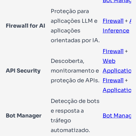
Bot Manage
Proteção para
aplicações LLM e
Firewall
+
AI
Firewall for AI
aplicações
Inference
orientadas por IA.
Firewall
+
Descoberta,
Web
API Security
monitoramento e
Application
proteção de APIs.
Firewall
+
Application
Detecção de bots
e resposta a
Bot Manager
Bot Manage
tráfego
automatizado.