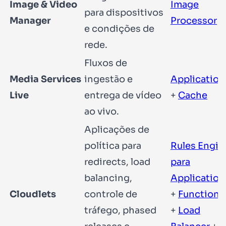
Image & Video
Image
para dispositivos
Manager
Processor
e condições de
rede.
Fluxos de
Media Services
ingestão e
Application
Live
entrega de vídeo
+
Cache
ao vivo.
Aplicações de
política para
Rules Engin
redirects, load
para
balancing,
Application
Cloudlets
controle de
+
Functions
tráfego, phased
+
Load