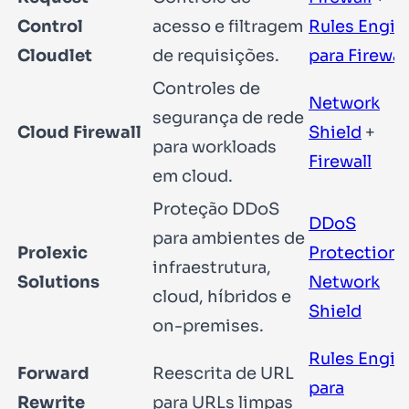
Control
acesso e filtragem
Rules Engin
Cloudlet
de requisições.
para Firewal
Controles de
Network
segurança de rede
Cloud Firewall
Shield
+
para workloads
Firewall
em cloud.
Proteção DDoS
DDoS
para ambientes de
Prolexic
Protection
infraestrutura,
Solutions
Network
cloud, híbridos e
Shield
on-premises.
Rules Engin
Forward
Reescrita de URL
para
Rewrite
para URLs limpas