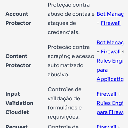
Proteção contra
Account
abuso de contas e
Bot Manage
Protector
ataques de
+
Firewall
credenciais.
Bot Manage
Proteção contra
+
Firewall
+
Content
scraping e acesso
Rules Engin
Protector
automatizado
para
abusivo.
Application
Controles de
Input
Firewall
+
validação de
Validation
Rules Engin
formulários e
Cloudlet
para Firewal
requisições.
Request
Controle de
Firewall
+