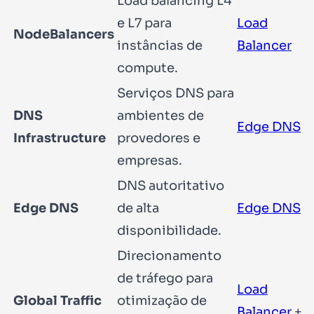
Load balancing L4
e L7 para
Load
NodeBalancers
instâncias de
Balancer
compute.
Serviços DNS para
DNS
ambientes de
Edge DNS
Infrastructure
provedores e
empresas.
DNS autoritativo
Edge DNS
de alta
Edge DNS
disponibilidade.
Direcionamento
de tráfego para
Load
Global Traffic
otimização de
Balancer
+