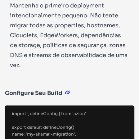
Mantenha o primeiro deployment
intencionalmente pequeno. Não tente
migrar todas as properties, hostnames,
Cloudlets, EdgeWorkers, dependências
de storage, políticas de segurança, zonas
DNS e streams de observabilidade de uma
vez.
Configure Seu Build
import
{
defineConfig
}
from
'
azion
'
export
default
defineConfig
(
{
name
:
'
my-akamai-migration
'
,