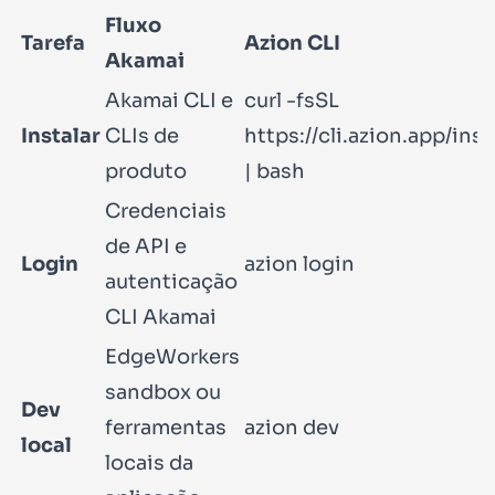
Fluxo
Tarefa
Azion CLI
Akamai
Akamai CLI e
curl -fsSL
Instalar
CLIs de
https://cli.azion.app/inst
produto
| bash
Credenciais
de API e
Login
azion login
autenticação
CLI Akamai
EdgeWorkers
sandbox ou
Dev
ferramentas
azion dev
local
locais da