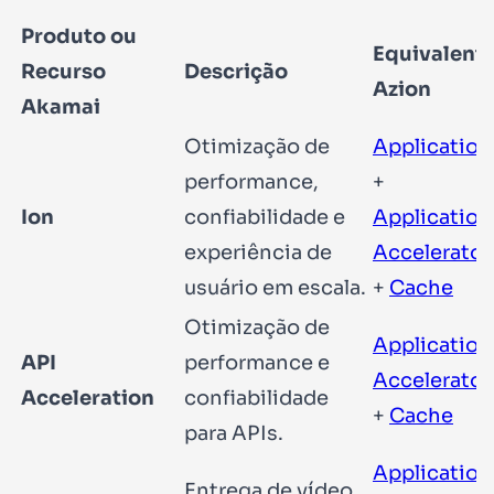
Produto ou
Equivalent
Recurso
Descrição
Azion
Akamai
Otimização de
Application
performance,
+
Ion
confiabilidade e
Application
experiência de
Accelerator
usuário em escala.
+
Cache
Otimização de
Application
API
performance e
Accelerator
Acceleration
confiabilidade
+
Cache
para APIs.
Application
Entrega de vídeo