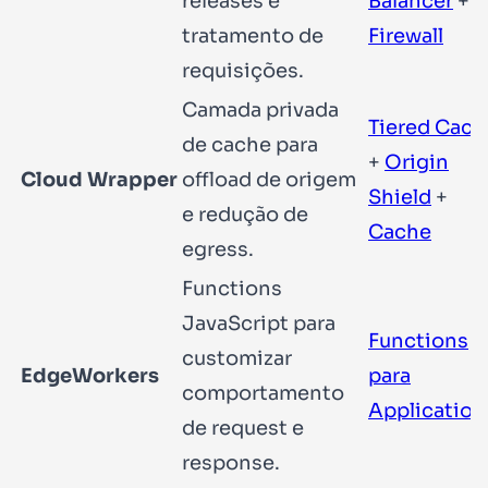
releases e
Balancer
+
tratamento de
Firewall
requisições.
Camada privada
Tiered Cach
de cache para
+
Origin
Cloud Wrapper
offload de origem
Shield
+
e redução de
Cache
egress.
Functions
JavaScript para
Functions
customizar
EdgeWorkers
para
comportamento
Application
de request e
response.