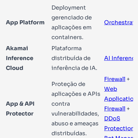
Deployment
gerenciado de
App Platform
Orchestrato
aplicações em
containers.
Akamai
Plataforma
Inference
distribuída de
AI Inferenc
Cloud
inferência de IA.
Firewall
+
Proteção de
Web
aplicações e APIs
Application
App & API
contra
Firewall
+
Protector
vulnerabilidades,
DDoS
abuso e ameaças
Protection
distribuídas.