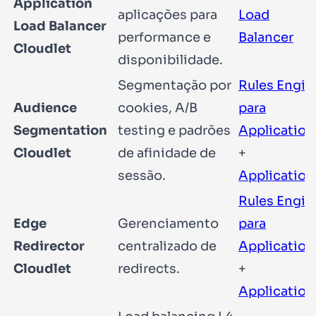
Application
aplicações para
Load
Load Balancer
performance e
Balancer
Cloudlet
disponibilidade.
Segmentação por
Rules Engin
Audience
cookies, A/B
para
Segmentation
testing e padrões
Application
Cloudlet
de afinidade de
+
sessão.
Application
Rules Engin
Edge
Gerenciamento
para
Redirector
centralizado de
Application
Cloudlet
redirects.
+
Application