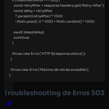
if
 (response
.
status 
===
503
) 
{
const
 retryAfter 
=
 response
.
headers
.
get
(
'
Retry-After
'
)
;
const
 delay 
=
 retryAfter
?
parseInt
(retryAfter) 
*
1000
:
 Math
.
pow
(
2
,
 i) 
*
1000
+
 Math
.
random
() 
*
1000
;
await
sleep
(delay)
;
continue
;
}
throw
new
Error
(
`
HTTP 
${
response
.
status
}
`
)
;
}
throw
new
Error
(
'
Máximo de retries excedido
'
)
;
}
Troubleshooting de Erros 503