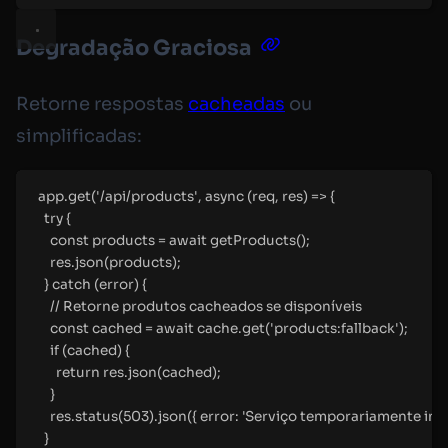
Degradação Graciosa
Retorne respostas
cacheadas
ou
simplificadas:
app
.
get
(
'
/api/products
'
,
async
(
req
,
 res
)
=>
{
try
{
const
 products 
=
await
getProducts
()
;
res
.
json
(products)
;
}
catch
 (error) 
{
//
 Retorne produtos cacheados se disponíveis
const
 cached 
=
await
 cache
.
get
(
'
products:fallback
'
)
;
if
 (cached) 
{
return
 res
.
json
(cached)
;
}
res
.
status
(
503
)
.
json
(
{
error
:
'
Serviço temporariamente ind
}