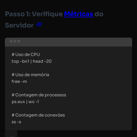
Passo 1: Verifique
Métricas
do
Servidor
Terminal window
#
 Uso de CPU
top
-bn1
|
head
-20
#
 Uso de memória
free
-m
#
 Contagem de processos
ps
aux
|
wc
-l
#
 Contagem de conexões
ss
-s