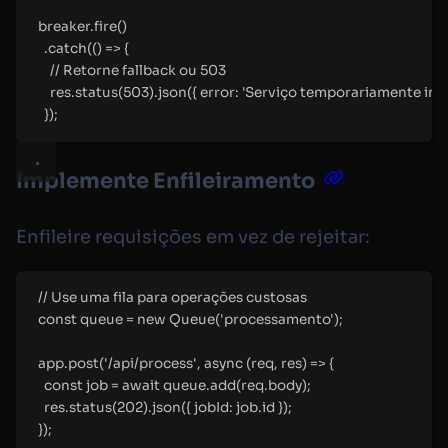
breaker
.
fire
()
.
catch
(
()
=>
{
//
 Retorne fallback ou 503
res
.
status
(
503
)
.
json
(
{
error
:
'
Serviço temporariamente ind
}
)
;
Implemente Enfileiramento
Enfileire requisições em vez de rejeitar:
//
 Use uma fila para operações custosas
const
 queue 
=
new
Queue
(
'
processamento
'
)
;
app
.
post
(
'
/api/process
'
,
async
(
req
,
 res
)
=>
{
const
 job 
=
await
 queue
.
add
(req
.
body)
;
res
.
status
(
202
)
.
json
(
{
jobId
:
 job
.
id 
}
)
;
}
)
;