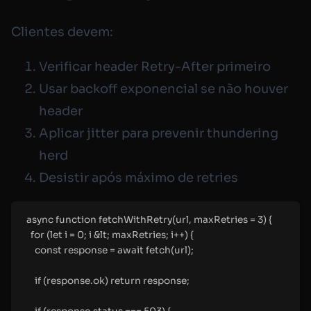
Clientes devem:
Verificar header
Retry-After
primeiro
Usar backoff exponencial se não houver
header
Aplicar jitter para prevenir thundering
herd
Desistir após máximo de retries
async
function
fetchWithRetry
(
url
,
 maxRetries 
=
3
)
{
for
 (
let
 i 
=
0
;
 i 
&
lt
;
 maxRetries
;
 i
++
) 
{
const
 response 
=
await
fetch
(url)
;
if
 (response
.
ok) 
return
 response
;