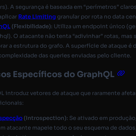
rs
). A segurança é baseada em “perímetros” claros
 aplicar
Rate Limiting
granular por rota no data cen
hQL
(Flexibilidade):
Utiliza um endpoint único (g
hql
). O atacante não tenta “adivinhar” rotas, mas 
rar a estrutura do grafo. A superfície de ataque é 
complexidade das queries enviadas pelo cliente.
cos Específicos do GraphQL
 introduz vetores de ataque que raramente afet
icionais:
ospecção
(Introspection):
Se ativado em produção
um atacante mapeie todo o seu esquema de dados