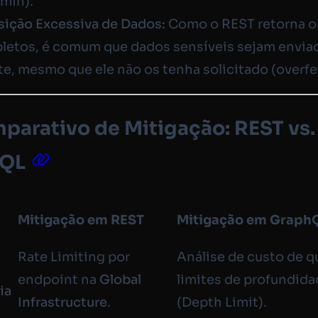
dmin
).
sição Excessiva de Dados:
Como o REST retorna o
letos, é comum que dados sensíveis sejam envia
te, mesmo que ele não os tenha solicitado (overfe
parativo de Mitigação: REST vs.
hQL
Mitigação em REST
Mitigação em Graph
Rate Limiting por
Análise de custo de q
endpoint na
Global
limites de profundid
ia
Infrastructure
.
(Depth Limit).