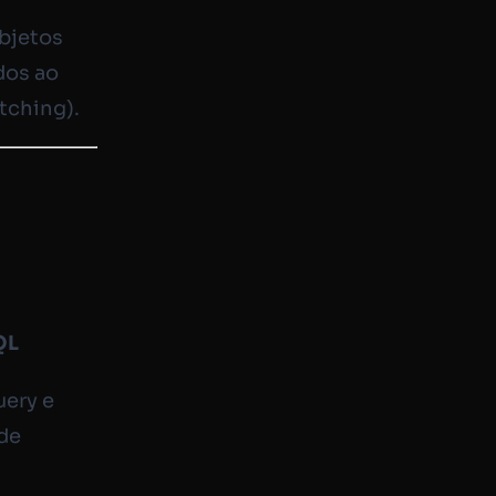
bjetos
dos ao
tching).
QL
uery e
ade