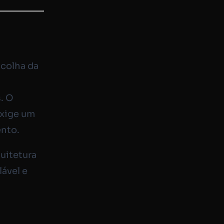
scolha da
. O
exige um
ento.
uitetura
lável e