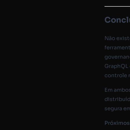
Concl
Não exist
ferrament
governanç
GraphQL é
controle 
Em ambos 
distribuí
segura e
Próximos