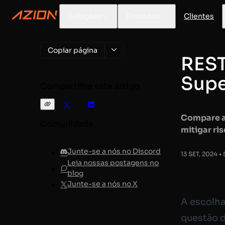
Soluções
Produtos
Clientes
Copiar página
REST
Supe
Compartilhe este artigo
Compare as
Comunidade
mitigar ri
Junte-se a nós no Discord
13 SET, 2024 • 
Leia nossas postagens no
blog
Junte-se a nós no X
A escolha
questão d