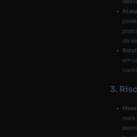
desc
Ataq
pode 
post
de se
Batc
em um
cont
3. Ris
Mass
mais
perm