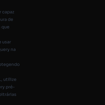
r capaz
tura de
s que
 usar
query na
rotegendo
 utilize
ery pré-
itrárias