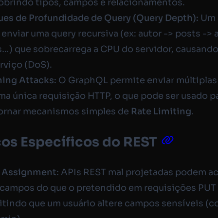
obrindo tipos, campos e relacionamentos.
ues de Profundidade de Query (Query Depth):
Um 
enviar uma query recursiva (ex: autor -> posts -> 
s…) que sobrecarrega a CPU do servidor, causand
rviço (DoS).
hing Attacks:
O GraphQL permite enviar múltiplas
a única requisição HTTP, o que pode ser usado p
ornar mecanismos simples de
Rate Limiting
.
cos Específicos do REST
 Assignment:
APIs REST mal projetadas podem ac
 campos do que o pretendido em requisições
PUT
itindo que um usuário altere campos sensíveis (