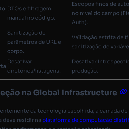
Escopos finos de aut
to
DTOs e filtragem
no nível do campo (Fi
s
manual no código.
Auth).
Sanitização de
Validação estrita de t
parâmetros de URL e
sanitização de variáve
corpo.
Desativar
Desativar Introspect
rta
diretórios/listagens.
produção.
teção na Global Infrastructure
entemente da tecnologia escolhida, a camada de
 deve residir na
plataforma de computação distri