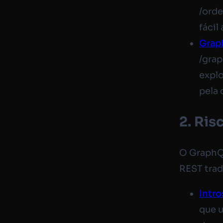
/orde
fácil
Grap
/grap
explo
pela 
2. Ris
O GraphQL
REST trad
Intr
que 