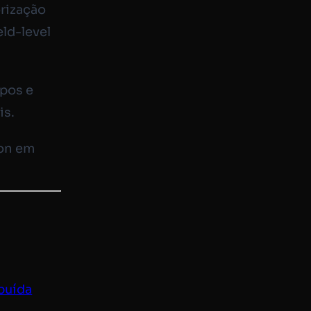
orização
eld-level
ipos e
is.
ion em
buída