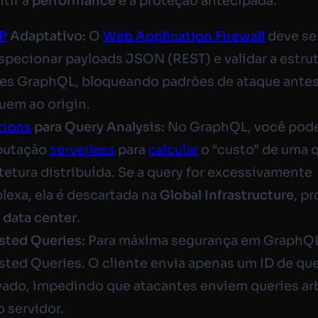
ntir a
performance
e a proteção antecipada.
P
Adaptativo:
O
Web Application Firewall
deve se
specionar payloads JSON (REST) e validar a estru
ies GraphQL, bloqueando padrões de ataque ante
uem ao origin.
tions
para Query Analysis:
No GraphQL, você pode
utação
serverless
para
calcular
o “custo” de uma 
tetura distribuída. Se a query for excessivamente
exa, ela é descartada na
Global Infrastructure
, p
u
data center
.
sted Queries:
Para máxima segurança em GraphQL,
isted Queries
. O cliente envia apenas um ID de qu
ado, impedindo que atacantes enviem queries arb
o servidor.