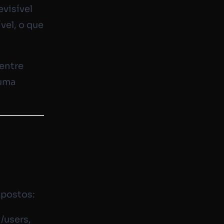
evisível
vel, o que
 entre
 uma
xpostos:
:
/users
,