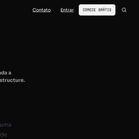
Contato
Entrar
Comece Grátis
nda a
structure.
 uma
 de