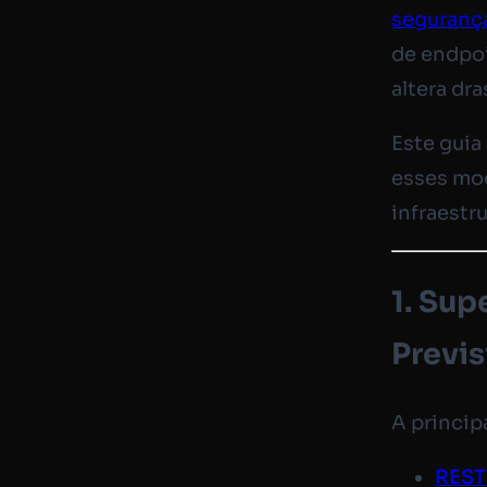
seguranç
de endpoi
altera dr
Este guia
esses mod
infraestru
1. Sup
Previs
A princip
REST