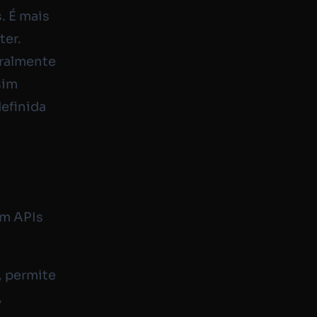
. É mais
ter.
eralmente
sim
definida
am APIs
, permite
,