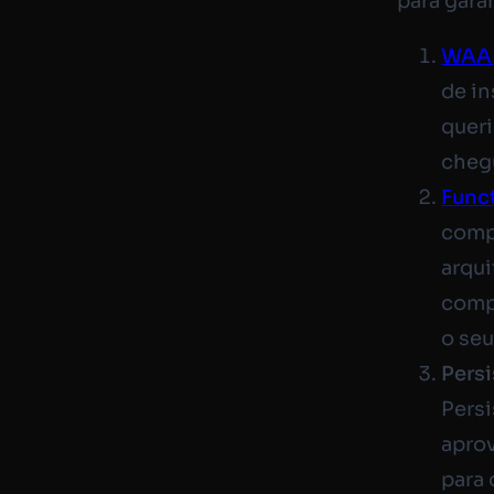
para gara
WAA
de in
quer
cheg
Func
comp
arqui
compl
o se
Persi
Pers
aprov
para 