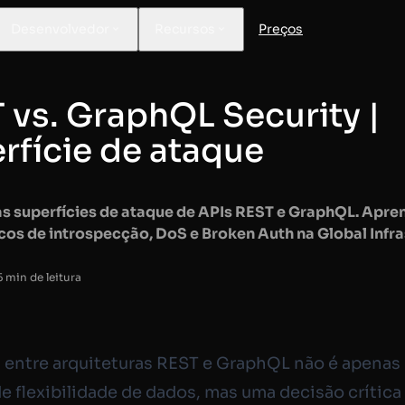
Desenvolvedor
Recursos
Preços
 vs. GraphQL Security |
rfície de ataque
 superfícies de ataque de APIs REST e GraphQL. Apre
scos de introspecção, DoS e Broken Auth na Global Infra
5 min de leitura
 entre arquiteturas REST e GraphQL não é apenas
e flexibilidade de dados, mas uma decisão crítica