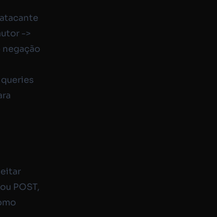
atacante
autor ->
o negação
 queries
ara
eitar
ou
POST
,
como