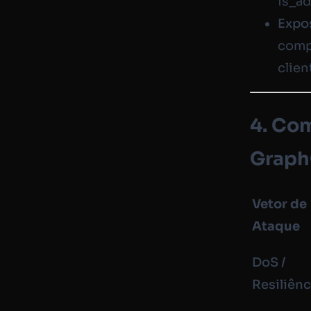
is_a
Expo
comp
clien
4. Com
Grap
Vetor de
Ataque
DoS /
Resiliênc