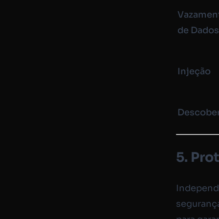
Vazamen
de Dado
Injeção
Descobe
5. Pro
Independ
segurança