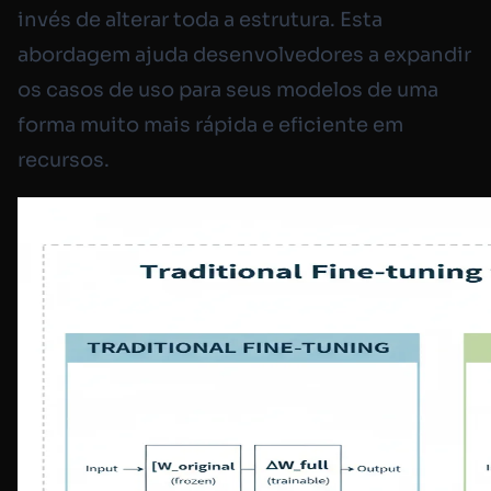
invés de alterar toda a estrutura. Esta
abordagem ajuda desenvolvedores a expandir
os casos de uso para seus modelos de uma
forma muito mais rápida e eficiente em
recursos.