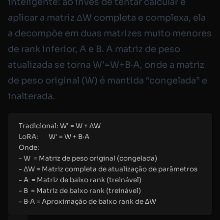
inteligente: ao invés de tentar calcular e
aplicar a matriz ΔW completa e complexa, ela
a decompõe em duas matrizes muito menores
de rank inferior, A e B. A matriz de peso
atualizada se torna W′=W+B·A, onde a matriz
de peso original (W) é mantida “congelada” e
inalterada.
Tradicional: W' = W + ΔW
LoRA:       W' = W + B·A
Onde:
- W  = Matriz de peso original (congelada)
- ΔW = Matriz completa de atualização de parâmetros
- A  = Matriz de baixo rank (treinável)
- B  = Matriz de baixo rank (treinável)
- B·A = Aproximação de baixo rank de ΔW