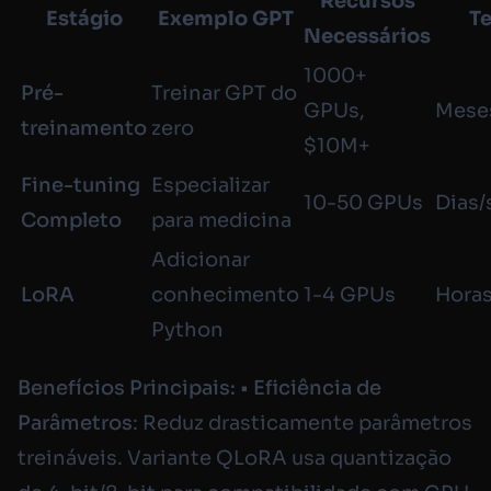
Recursos
Estágio
Exemplo GPT
T
Necessários
1000+
Pré-
Treinar GPT do
GPUs,
Mese
treinamento
zero
$10M+
Fine-tuning
Especializar
10-50 GPUs
Dias
Completo
para medicina
Adicionar
LoRA
conhecimento
1-4 GPUs
Horas
Python
Benefícios Principais:
•
Eficiência de
Parâmetros
: Reduz drasticamente parâmetros
treináveis. Variante QLoRA usa quantização