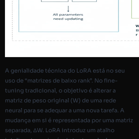
A genialidade técnica do LoRA está no seu
uso de “matrizes de baixo rank”. No fine-
tuning tradicional, o objetivo é alterar a
matriz de peso original (W) de uma rede
neural para se adequar a uma nova tarefa. A
mudança em si é representada por uma matriz
separada, ΔW. LoRA introduz um atalho